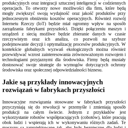
produkcyjnych oraz integracji sztucznej inteligencji w codziennych
operacjach. To otworzy nowe możliwości dla firm, które będą
mogły zwiększyć swoją wydajność oraz jakość produktów przy
jednoczesnym obniżeniu kosztów operacyjnych. Również rozwój
Internetu Rzeczy (IoT) będzie miał ogromny wpływ na sposób
zarządzania fabrykami przyszłości. Dzięki połączeniu maszyn i
urządzeń z siecią możliwe będzie zbieranie danych w czasie
rzeczywistym oraz ich analiza, co pozwoli na szybsze
podejmowanie decyzji i optymalizację procesów produkcyjnych. W
kontekście globalnych wyzwań ekologicznych można również
przewidywać wzrost zainteresowania zrównoważonym rozwojem i
technologiami przyjaznymi dla środowiska. Firmy będą musiały
dostosować swoje strategie do wymogów dotyczących ochrony
środowiska oraz społecznej odpowiedzialności biznesu.
Jakie są przykłady innowacyjnych
rozwiązań w fabrykach przyszłości
Innowacyjne rozwiązania stosowane w fabrykach przyszłości
przyczyniają się do rewolucji w przemyśle i zmieniają sposób
produkcji na całym świecie. Jednym z przykładów jest
wykorzystanie robotów współpracujących (cobotów), które pracują
obok ludzi i wspierają ich w wykonywaniu różnych zadań. Te
maszyny są zaprojektowane tak, aby były bezpieczne dla ludzi i