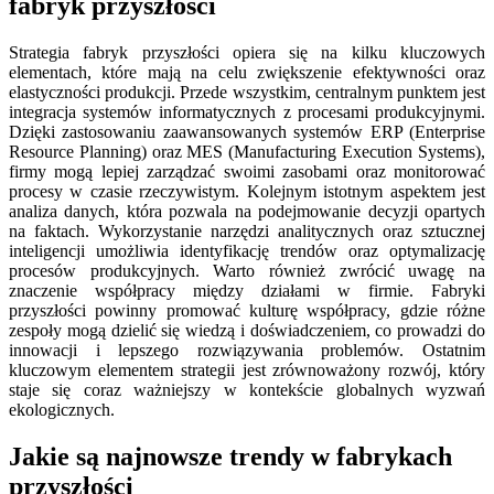
fabryk przyszłości
Strategia fabryk przyszłości opiera się na kilku kluczowych
elementach, które mają na celu zwiększenie efektywności oraz
elastyczności produkcji. Przede wszystkim, centralnym punktem jest
integracja systemów informatycznych z procesami produkcyjnymi.
Dzięki zastosowaniu zaawansowanych systemów ERP (Enterprise
Resource Planning) oraz MES (Manufacturing Execution Systems),
firmy mogą lepiej zarządzać swoimi zasobami oraz monitorować
procesy w czasie rzeczywistym. Kolejnym istotnym aspektem jest
analiza danych, która pozwala na podejmowanie decyzji opartych
na faktach. Wykorzystanie narzędzi analitycznych oraz sztucznej
inteligencji umożliwia identyfikację trendów oraz optymalizację
procesów produkcyjnych. Warto również zwrócić uwagę na
znaczenie współpracy między działami w firmie. Fabryki
przyszłości powinny promować kulturę współpracy, gdzie różne
zespoły mogą dzielić się wiedzą i doświadczeniem, co prowadzi do
innowacji i lepszego rozwiązywania problemów. Ostatnim
kluczowym elementem strategii jest zrównoważony rozwój, który
staje się coraz ważniejszy w kontekście globalnych wyzwań
ekologicznych.
Jakie są najnowsze trendy w fabrykach
przyszłości