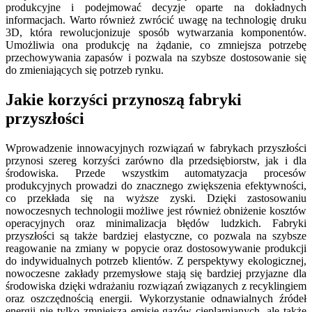
produkcyjne i podejmować decyzje oparte na dokładnych
informacjach. Warto również zwrócić uwagę na technologię druku
3D, która rewolucjonizuje sposób wytwarzania komponentów.
Umożliwia ona produkcję na żądanie, co zmniejsza potrzebę
przechowywania zapasów i pozwala na szybsze dostosowanie się
do zmieniających się potrzeb rynku.
Jakie korzyści przynoszą fabryki
przyszłości
Wprowadzenie innowacyjnych rozwiązań w fabrykach przyszłości
przynosi szereg korzyści zarówno dla przedsiębiorstw, jak i dla
środowiska. Przede wszystkim automatyzacja procesów
produkcyjnych prowadzi do znacznego zwiększenia efektywności,
co przekłada się na wyższe zyski. Dzięki zastosowaniu
nowoczesnych technologii możliwe jest również obniżenie kosztów
operacyjnych oraz minimalizacja błędów ludzkich. Fabryki
przyszłości są także bardziej elastyczne, co pozwala na szybsze
reagowanie na zmiany w popycie oraz dostosowywanie produkcji
do indywidualnych potrzeb klientów. Z perspektywy ekologicznej,
nowoczesne zakłady przemysłowe stają się bardziej przyjazne dla
środowiska dzięki wdrażaniu rozwiązań związanych z recyklingiem
oraz oszczędnością energii. Wykorzystanie odnawialnych źródeł
energii nie tylko zmniejsza emisję gazów cieplarnianych, ale także