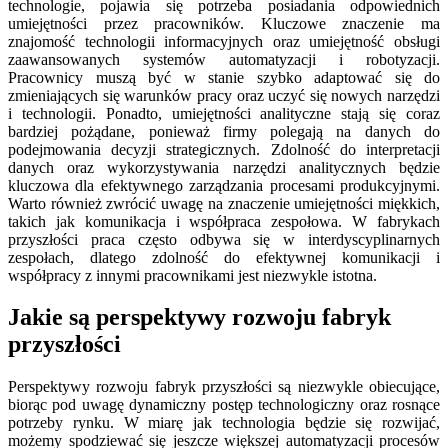
technologie, pojawia się potrzeba posiadania odpowiednich
umiejętności przez pracowników. Kluczowe znaczenie ma
znajomość technologii informacyjnych oraz umiejętność obsługi
zaawansowanych systemów automatyzacji i robotyzacji.
Pracownicy muszą być w stanie szybko adaptować się do
zmieniających się warunków pracy oraz uczyć się nowych narzędzi
i technologii. Ponadto, umiejętności analityczne stają się coraz
bardziej pożądane, ponieważ firmy polegają na danych do
podejmowania decyzji strategicznych. Zdolność do interpretacji
danych oraz wykorzystywania narzędzi analitycznych będzie
kluczowa dla efektywnego zarządzania procesami produkcyjnymi.
Warto również zwrócić uwagę na znaczenie umiejętności miękkich,
takich jak komunikacja i współpraca zespołowa. W fabrykach
przyszłości praca często odbywa się w interdyscyplinarnych
zespołach, dlatego zdolność do efektywnej komunikacji i
współpracy z innymi pracownikami jest niezwykle istotna.
Jakie są perspektywy rozwoju fabryk
przyszłości
Perspektywy rozwoju fabryk przyszłości są niezwykle obiecujące,
biorąc pod uwagę dynamiczny postęp technologiczny oraz rosnące
potrzeby rynku. W miarę jak technologia będzie się rozwijać,
możemy spodziewać się jeszcze większej automatyzacji procesów