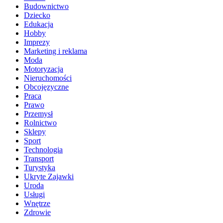
Budownictwo
Dziecko
Edukacja
Hobby
Imprezy
Marketing i reklama
Moda
Motoryzacja
Nieruchomości
Obcojęzyczne
Praca
Prawo
Przemysł
Rolnictwo
Sklepy
Sport
Technologia
Transport
Turystyka
Ukryte Zajawki
Uroda
Usługi
Wnętrze
Zdrowie