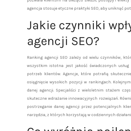
pozwala klientom na bieżąco śledzić postępy i efekt
agencja stosuje etyczne praktyki SEO, aby uniknąć po
Jakie czynniki wp
agencji SEO?
Ranking agencji SEO zależy od wielu czynników, kt
wszystkim istotna jest jakość świadczonych usług 
potrzeb klientów. Agencje, które potrafią skuteczn
osiągnięcie wysokich pozycji w rankingach. Kolejny
danej agencji. Specjaliści z wieloletnim stażem cz
skuteczne wdrażanie innowacyjnych rozwiązań. Równi
postrzeganie danej agencji przez potencjalnych kli
narzędzia, z których korzystają w codziennych działan