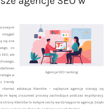
psze agencje SEO w
uczowymi
m osiągać
ą się one
wego, co
i SEO, ale
yfrowego,
odatkowo
Agencje SEO ranking
rategie w
z trendy
 również edukacja klientów – najlepsze agencje starają się
a im lepiej zrozumieć procesy zachodzące podczas współpracy.
 strony klientów to kolejne cechy wyróżniające te agencje. Dzięki