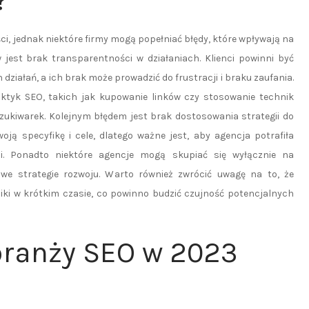
?
i, jednak niektóre firmy mogą popełniać błędy, które wpływają na
 jest brak transparentności w działaniach. Klienci powinni być
iałań, a ich brak może prowadzić do frustracji i braku zaufania.
tyk SEO, takich jak kupowanie linków czy stosowanie technik
ukiwarek. Kolejnym błędem jest brak dostosowania strategii do
ją specyfikę i cele, dlatego ważne jest, aby agencja potrafiła
ji. Ponadto niektóre agencje mogą skupiać się wyłącznie na
we strategie rozwoju. Warto również zwrócić uwagę na to, że
iki w krótkim czasie, co powinno budzić czujność potencjalnych
 branży SEO w 2023