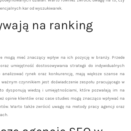
y podejmowanych działań. Warto również zwrócić uwagę na to, czy
tencjalnych kar od wyszukiwarek.
ływają na ranking
óre mogą mieć znaczący wpływ na ich pozycję w branży. Przede
oraz umiejętność dostosowywania strategii do indywidualnych
ie analizować rynek oraz konkurencję, mają większe szanse na
m ważnym czynnikiem jest doświadczenie zespołu pracującego w
ęsto dysponują wiedzą i umiejętnościami, które pozwalają im na
eż opinie klientów oraz case studies mogą znacząco wpływać na
entów. Warto także zwrócić uwagę na metody pracy agencji oraz
iach.