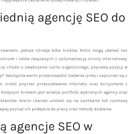
 i mają większe zaufanie do podejmowanych działań.
iednią agencję SEO do
waniem, jednak istnieje kilka kroków, które mogą ułatwić ten
potrzeb i celów związanych z optymalizacją strony internetowej.
czy chodzi o zwiększenie ruchu organicznego, poprawę pozycji w
i? Następnie warto przeprowadzić badania rynku i zapoznać się z
 zrobić poprzez przeszukiwanie internetu oraz korzystanie z
Kolejnym krokiem jest analiza portfolio wybranych agencji oraz
h klientów. Warto również umówić się na spotkanie lub rozmowę
epiej poznać ich podejście do pracy oraz metody działania.
ją agencje SEO w