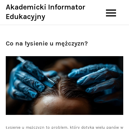
Skip
Akademicki Informator
to
Edukacyjny
content
Co na łysienie u mężczyzn?
Łysienie u mężczyzn to problem, który dotyka wielu panów w