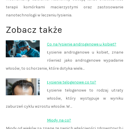
terapii komórkami macierzystymi oraz zastosowanie
nanotechnologii w leczeniu łysienia.
Zobacz także
Co na łysienie androgenowe u kobiet?
Łysienie androgenowe u kobiet, znane
również jako androgenowe wypadanie
włosów, to schorzenie, które dotyka wiele…
Łysienie telogenowe co to?
Łysienie telogenowe to rodzaj utraty
włosów, który występuje w wyniku
zaburzeń cyklu wzrostu włosów. W…
Miody na co?
Miody od wieków są znane ze swoich właściwości zdrowotnych i