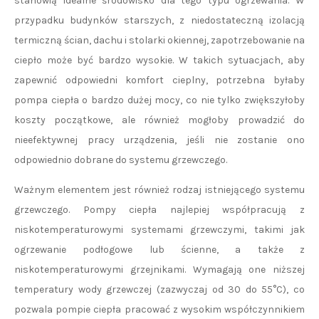
stanowią idealne środowisko dla tego typu ogrzewania. W
przypadku budynków starszych, z niedostateczną izolacją
termiczną ścian, dachu i stolarki okiennej, zapotrzebowanie na
ciepło może być bardzo wysokie. W takich sytuacjach, aby
zapewnić odpowiedni komfort cieplny, potrzebna byłaby
pompa ciepła o bardzo dużej mocy, co nie tylko zwiększyłoby
koszty początkowe, ale również mogłoby prowadzić do
nieefektywnej pracy urządzenia, jeśli nie zostanie ono
odpowiednio dobrane do systemu grzewczego.
Ważnym elementem jest również rodzaj istniejącego systemu
grzewczego. Pompy ciepła najlepiej współpracują z
niskotemperaturowymi systemami grzewczymi, takimi jak
ogrzewanie podłogowe lub ścienne, a także z
niskotemperaturowymi grzejnikami. Wymagają one niższej
temperatury wody grzewczej (zazwyczaj od 30 do 55°C), co
pozwala pompie ciepła pracować z wysokim współczynnikiem