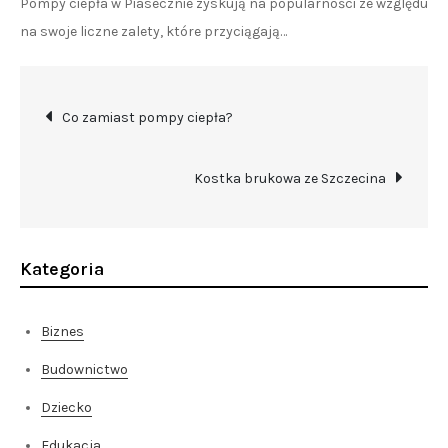
Pompy ciepła w Piasecznie zyskują na popularności ze względu
na swoje liczne zalety, które przyciągają…
Nawigacja
Co zamiast pompy ciepła?
wpisu
Kostka brukowa ze Szczecina
Kategoria
Biznes
Budownictwo
Dziecko
Edukacja