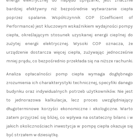
energii elektrycznej do napędu sprężarki, jest znacznie
bardziej efektywny niż bezpośrednie wytwarzanie ciepła
poprzez spalanie. Współczynnik COP (Coefficient of
Performance) jest kluczowym wskaźnikiem wydajności pompy
ciepła, określającym stosunek uzyskanej energii cieplnej do
zużytej energii elektrycznej. Wysoki COP oznacza, że
urządzenie dostarcza więcej ciepła, zużywając jednocześnie
mniej prądu, co bezpośrednio przekłada się na niższe rachunki.
Analiza opłacalności pomp ciepła wymaga dogłębnego
zrozumienia ich charakterystyki technicznej, specyfiki danego
budynku oraz indywidualnych potrzeb użytkowników. Nie jest
to jednorazowa kalkulacja, lecz proces uwzględniający
długoterminowe korzyści ekonomiczne i ekologiczne. Warto
zatem przyjrzeć się bliżej, co wpływa na ostateczny bilans i w
jakich okolicznościach inwestycja w pompę ciepła okazuje się
być strzałem w dziesiątkę.