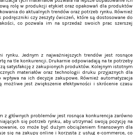
alizacja tych materiałów pozwala na lepsze dopasowanie ich
ową rolę w produkcji etykiet oraz opakowań dla produktów
owania do aktualnych trendów oraz potrzeb rynku. Również
k podręczniki czy zeszyty ćwiczeń, które są dostosowane do
jakości, co pozwala im na sprzedaż swoich prac szerszej
i rynku. Jednym z najważniejszych trendów jest rosnące
rtę na tle konkurencji. Drukarnie odpowiadają na te potrzeby
zą satysfakcję z zakupionych produktów. Kolejnym istotnym
cznych materiałów oraz technologii druku przyjaznych dla
co wpływa na ich decyzje zakupowe. Również automatyzacja
możliwe jest zwiększenie efektywności i skrócenie czasu
ym z głównych problemów jest rosnąca konkurencja zarówno
iających się potrzeb rynku, aby utrzymać swoją pozycję na
ramowanie, co może być dużym obciążeniem finansowym dla
je się na zakupy online i korzysta z usług e-commerce, co