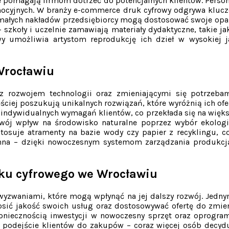
e pomagają firmom dotrzeć do potencjalnych klientów. Person
ocyjnych. W branży e-commerce druk cyfrowy odgrywa klucz
 małych nakładów przedsiębiorcy mogą dostosować swoje opak
 szkoły i uczelnie zamawiają materiały dydaktyczne, takie ja
y umożliwia artystom reprodukcję ich dzieł w wysokiej 
Wrocławiu
rozwojem technologii oraz zmieniającymi się potrzebam
ściej poszukują unikalnych rozwiązań, które wyróżnią ich ofe
indywidualnych wymagań klientów, co przekłada się na więks
 swój wpływ na środowisko naturalne poprzez wybór ekologi
 stosuje atramenty na bazie wody czy papier z recyklingu, 
hna – dzięki nowoczesnym systemom zarządzania produkcją 
uku cyfrowego we Wrocławiu
wyzwaniami, które mogą wpłynąć na jej dalszy rozwój. Jedn
nosić jakość swoich usług oraz dostosowywać ofertę do zmien
 koniecznością inwestycji w nowoczesny sprzęt oraz oprog
 podejście klientów do zakupów – coraz więcej osób decydu