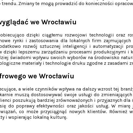
o trendu. Zmiany te mogą prowadzić do konieczności opracowa
 wyglądać we Wrocławiu
obiecująco dzięki ciągłemu rozwojowi technologii oraz r
nowe rynki i zastosowania dla lokalnych firm zajmującyc
datkowo rozwój sztucznej inteligencji i automatyzacji pr
w dzięki lepszemu zarządzaniu procesami produkcyjnymi i ko
dziej świadomi wpływu swoich wyborów na środowisko natural
ologiczne materiały i technologie druku zgodne z zasadami
yfrowego we Wrocławiu
ujące, a wiele czynników wpływa na dalszy wzrost tej branż
karnie muszą dostosowywać swoje usługi do zmieniających 
ienci poszukują bardziej zrównoważonych i przyjaznych dla 
ę do poprawy efektywności oraz jakości usług. W miarę ja
wiązań, co może przyciągnąć nowych klientów. Również w
y i wspierając lokalną kulturę.