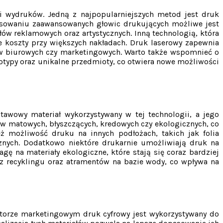
ci wydruków. Jedną z najpopularniejszych metod jest druk
tosowaniu zaawansowanych głowic drukujących możliwe jest
łów reklamowych oraz artystycznych. Inną technologią, która
e koszty przy większych nakładach. Druk laserowy zapewnia
ów biurowych czy marketingowych. Warto także wspomnieć o
totypy oraz unikalne przedmioty, co otwiera nowe możliwości
tawowy materiał wykorzystywany w tej technologii, a jego
 matowych, błyszczących, kredowych czy ekologicznych, co
ż możliwość druku na innych podłożach, takich jak folia
rznych. Dodatkowo niektóre drukarnie umożliwiają druk na
ę na materiały ekologiczne, które stają się coraz bardziej
z recyklingu oraz atramentów na bazie wody, co wpływa na
ektorze marketingowym druk cyfrowy jest wykorzystywany do