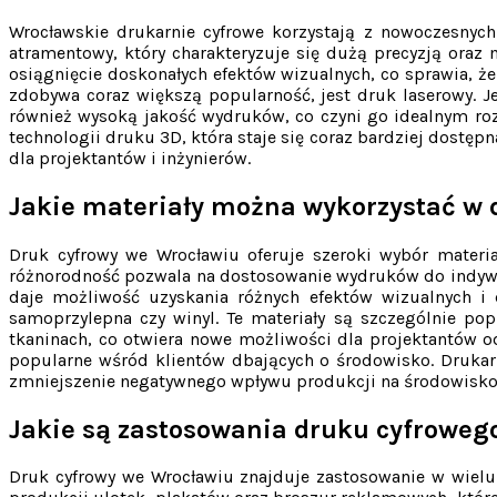
Wrocławskie drukarnie cyfrowe korzystają z nowoczesnych
atramentowy, który charakteryzuje się dużą precyzją ora
osiągnięcie doskonałych efektów wizualnych, co sprawia, że
zdobywa coraz większą popularność, jest druk laserowy. J
również wysoką jakość wydruków, co czyni go idealnym ro
technologii druku 3D, która staje się coraz bardziej dostę
dla projektantów i inżynierów.
Jakie materiały można wykorzystać w
Druk cyfrowy we Wrocławiu oferuje szeroki wybór materia
różnorodność pozwala na dostosowanie wydruków do indywi
daje możliwość uzyskania różnych efektów wizualnych i d
samoprzylepna czy winyl. Te materiały są szczególnie po
tkaninach, co otwiera nowe możliwości dla projektantów od
popularne wśród klientów dbających o środowisko. Drukar
zmniejszenie negatywnego wpływu produkcji na środowisko 
Jakie są zastosowania druku cyfroweg
Druk cyfrowy we Wrocławiu znajduje zastosowanie w wielu 