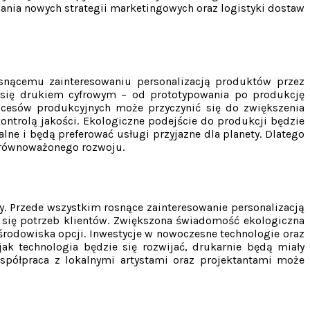
nia nowych strategii marketingowych oraz logistyki dostaw
osnącemu zainteresowaniu personalizacją produktów przez
h się drukiem cyfrowym – od prototypowania po produkcję
ocesów produkcyjnych może przyczynić się do zwiększenia
ntrolą jakości. Ekologiczne podejście do produkcji będzie
ne i będą preferować usługi przyjazne dla planety. Dlatego
 zrównoważonego rozwoju.
y. Przede wszystkim rosnące zainteresowanie personalizacją
się potrzeb klientów. Zwiększona świadomość ekologiczna
środowiska opcji. Inwestycje w nowoczesne technologie oraz
k technologia będzie się rozwijać, drukarnie będą miały
spółpraca z lokalnymi artystami oraz projektantami może