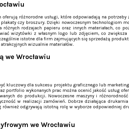
rocławiu
m oferują różnorodne usługi, które odpowiadają na potrzeby 
i, plakaty czy broszury. Dzięki nowoczesnym technologiom m
a różnych rodzajach papieru oraz innych materiałach, co po
wiać wizytówki z własnym logo lub zdjęciem, co zwiększa 
czególnie istotne dla firm zajmujących się sprzedażą produk
atrakcyjnych wizualnie materiałów.
wą we Wrocławiu
być kluczowy dla sukcesu projektu graficznego lub marketin
oraz portfolio wykonanych prac można ocenić jakość usług of
ywanych do produkcji. Nowoczesne maszyny i różnorodność
tyczność w realizacji zamówień. Dobrze działająca drukarnia
 również odgrywają istotną rolę w wyborze odpowiedniej dru
 cyfrowym we Wrocławiu