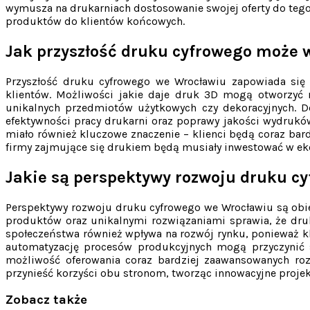
wymusza na drukarniach dostosowanie swojej oferty do teg
produktów do klientów końcowych.
Jak przyszłość druku cyfrowego może
Przyszłość druku cyfrowego we Wrocławiu zapowiada się 
klientów. Możliwości jakie daje druk 3D mogą otworzyć 
unikalnych przedmiotów użytkowych czy dekoracyjnych. Do
efektywności pracy drukarni oraz poprawy jakości wydrukó
miało również kluczowe znaczenie – klienci będą coraz bar
firmy zajmujące się drukiem będą musiały inwestować w ek
Jakie są perspektywy rozwoju druku c
Perspektywy rozwoju druku cyfrowego we Wrocławiu są obiec
produktów oraz unikalnymi rozwiązaniami sprawia, że dru
społeczeństwa również wpływa na rozwój rynku, ponieważ kl
automatyzację procesów produkcyjnych mogą przyczynić si
możliwość oferowania coraz bardziej zaawansowanych roz
przynieść korzyści obu stronom, tworząc innowacyjne projekt
Zobacz także