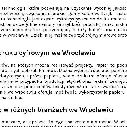
 technologii, które pozwalają na uzyskanie wysokiej jakoś
z możliwością uzyskania szerokiej gamy kolorów. Dzięki zas
 ta technologia jest często wykorzystywana do druku materia
est on szczególnie ceniony za szybkość produkcji oraz niski
związaniem dla firm potrzebujących dużych ilości materiał
pna w Wrocławiu. Dzięki niej można tworzyć trójwymiarowe pro
 druku cyfrowym we Wrocławiu
łów, na których można realizować projekty. Papier to pods
dualnych potrzeb klientów. Można wybierać spośród papierów
otykowych. Oprócz papieru, wiele drukarni oferuje równie
pularne w przypadku produkcji etykiet oraz reklam zewnęt
zieży oraz producentów tekstyliów. Warto także zwrócić uwag
nie we Wrocławiu oferują możliwość wykorzystania papieru 
naturalne.
o w różnych branżach we Wrocławiu
branżach, co sprawia, że jego znaczenie stale rośnie. W s