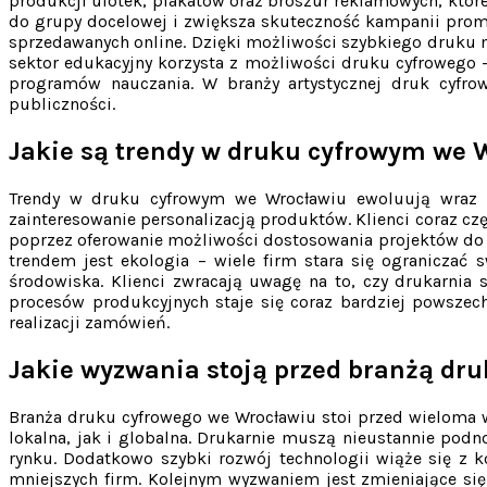
produkcji ulotek, plakatów oraz broszur reklamowych, któr
do grupy docelowej i zwiększa skuteczność kampanii prom
sprzedawanych online. Dzięki możliwości szybkiego druku
sektor edukacyjny korzysta z możliwości druku cyfrowego –
programów nauczania. W branży artystycznej druk cyfrow
publiczności.
Jakie są trendy w druku cyfrowym we 
Trendy w druku cyfrowym we Wrocławiu ewoluują wraz z 
zainteresowanie personalizacją produktów. Klienci coraz czę
poprzez oferowanie możliwości dostosowania projektów do 
trendem jest ekologia – wiele firm stara się ograniczać
środowiska. Klienci zwracają uwagę na to, czy drukarnia
procesów produkcyjnych staje się coraz bardziej powszec
realizacji zamówień.
Jakie wyzwania stoją przed branżą dr
Branża druku cyfrowego we Wrocławiu stoi przed wieloma 
lokalna, jak i globalna. Drukarnie muszą nieustannie pod
rynku. Dodatkowo szybki rozwój technologii wiąże się z
mniejszych firm. Kolejnym wyzwaniem jest zmieniające się