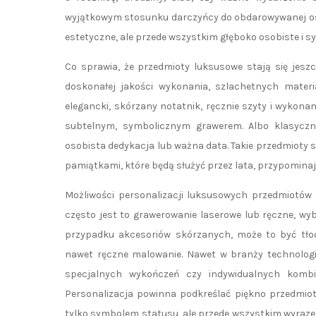
wyjątkowym stosunku darczyńcy do obdarowywanej osoby 
estetyczne, ale przede wszystkim głęboko osobiste i s
Co sprawia, że przedmioty luksusowe stają się jeszc
doskonałej jakości wykonania, szlachetnych mater
elegancki, skórzany notatnik, ręcznie szyty i wykonany
subtelnym, symbolicznym grawerem. Albo klasyczn
osobista dedykacja lub ważna data. Takie przedmioty s
pamiątkami, które będą służyć przez lata, przypomina
Możliwości personalizacji luksusowych przedmiotów s
często jest to grawerowanie laserowe lub ręczne, wy
przypadku akcesoriów skórzanych, może to być tł
nawet ręczne malowanie. Nawet w branży technologic
specjalnych wykończeń czy indywidualnych kombin
Personalizacja powinna podkreślać piękno przedmiotu
tylko symbolem statusu, ale przede wszystkim wyrazem