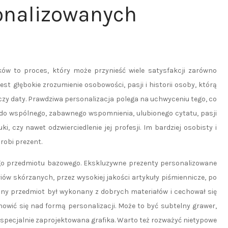
onalizowanych
ów to proces, który może przynieść wiele satysfakcji zarówno
t głębokie zrozumienie osobowości, pasji i historii osoby, którą
czy daty. Prawdziwa personalizacja polega na uchwyceniu tego, co
 do wspólnego, zabawnego wspomnienia, ulubionego cytatu, pasji
, czy nawet odzwierciedlenie jej profesji. Im bardziej osobisty i
robi prezent.
o przedmiotu bazowego. Ekskluzywne prezenty personalizowane
ów skórzanych, przez wysokiej jakości artykuły piśmiennicze, po
any przedmiot był wykonany z dobrych materiałów i cechował się
wić się nad formą personalizacji. Może to być subtelny grawer,
specjalnie zaprojektowana grafika. Warto też rozważyć nietypowe