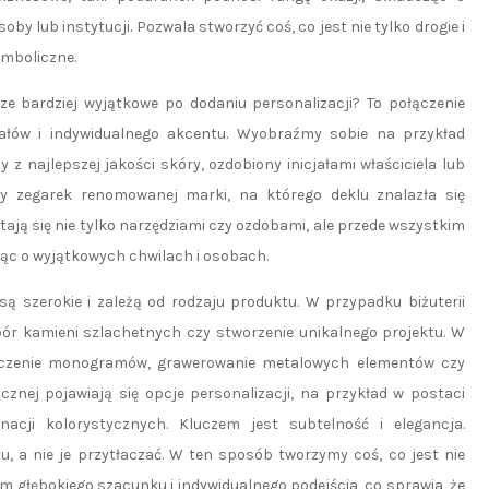
lub instytucji. Pozwala stworzyć coś, co jest nie tylko drogie i
ymboliczne.
ze bardziej wyjątkowe po dodaniu personalizacji? To połączenie
iałów i indywidualnego akcentu. Wyobraźmy sobie na przykład
 z najlepszej jakości skóry, ozdobiony inicjałami właściciela lub
y zegarek renomowanej marki, na którego deklu znalazła się
tają się nie tylko narzędziami czy ozdobami, ale przede wszystkim
jąc o wyjątkowych chwilach i osobach.
ą szerokie i zależą od rodzaju produktu. W przypadku biżuterii
bór kamieni szlachetnych czy stworzenie unikalnego projektu. W
oczenie monogramów, grawerowanie metalowych elementów czy
znej pojawiają się opcje personalizacji, na przykład w postaci
acji kolorystycznych. Kluczem jest subtelność i elegancja.
, a nie je przytłaczać. W ten sposób tworzymy coś, co jest nie
 głębokiego szacunku i indywidualnego podejścia, co sprawia, że