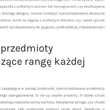
na apaszka z unikalnym wzorem lub monogramem, czy ekskluzywna
k dobrego designu, można rozważyć spersonalizowane akcesoria
zdobne ramki na zdjęcia z osobistym tekstem, czy nawet ręcznie
zent był dopasowany do jej gustu, podkreślał jej indywidualność i
 przedmioty
zące rangę każdej
ne i zapadające w pamięć podarunki, spersonalizowane przedmioty
ego zaangażowania. To nie są zwykłe prezenty. To dzieła sztuki
bierają niepowtarzalnej wartości. Niezależnie od tego, czy chodzi
biznesowe, taki podarunek podnosi rangę okazji, świadcząc o