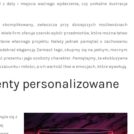
 z daty i miejsca ważnego wydarzenia, czy unikalne ilustracje
 skomplikowany, zwłaszcza przy dzisiejszych możliwościach
 Wiele firm oferuje szeroki wybór przedmiotów, które można łatwo
słanie własnego projektu. Należy jednak pamiętać o zachowaniu
i odebrać elegancję. Zamiast tego, skupmy się na jednym, mocnym
ć prezentu i jego osobisty charakter. Pamiętajmy, że ekskluzywne
acunku i miłości, a ich wartość tkwi w emocjach, które wywołują.
enty personalizowane
ąże się z
ej
zywne