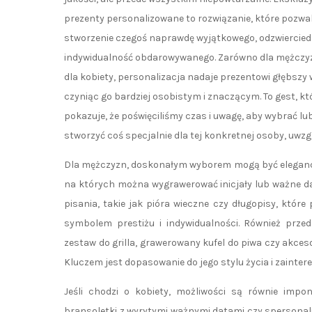
prezenty personalizowane to rozwiązanie, które pozwa
stworzenie czegoś naprawdę wyjątkowego, odzwiercied
indywidualność obdarowywanego. Zarówno dla mężczyzn
dla kobiety, personalizacja nadaje prezentowi głębszy 
czyniąc go bardziej osobistym i znaczącym. To gest, kt
pokazuje, że poświęciliśmy czas i uwagę, aby wybrać lu
stworzyć coś specjalnie dla tej konkretnej osoby, uwzgl
Dla mężczyzn, doskonałym wyborem mogą być eleganckie 
na których można wygrawerować inicjały lub ważne d
pisania, takie jak pióra wieczne czy długopisy, które 
symbolem prestiżu i indywidualności. Również prze
zestaw do grilla, grawerowany kufel do piwa czy akces
Kluczem jest dopasowanie do jego stylu życia i zainter
Jeśli chodzi o kobiety, możliwości są równie impon
bransoletki z wyrytymi ważnymi datami czy spersonal