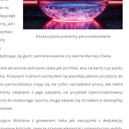
la na
lającego
y, jak i
wymiar,
Ekskluzywne prezenty personalizowane
óry
b
ędniając jej gust, zainteresowania czy ważne dla niej chwile.
akcesoria skórzane, takie jak portfele, etui na karty czy paski,
aty. Kolejnym trafnym pomysłem są wysokiej jakości przybory do
po personalizacji stają się nie tylko narzędziem pracy, ale także
dmioty związane z jego pasjami, na przykład spersonalizowany
oria do ulubionego sportu, mogą okazać się strzałem w dziesiątkę.
esowań.
ujące. Biżuteria z grawerem, taka jak naszyjniki z dedykacją,
izowane kolczyki, zawsze stanowi elegancki i romantyczny wybór.