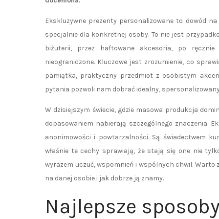
doceniona.
Ekskluzywne prezenty personalizowane to dowód na t
specjalnie dla konkretnej osoby. To nie jest przypad
biżuterii, przez haftowane akcesoria, po ręczn
nieograniczone. Kluczowe jest zrozumienie, co spra
pamiątka, praktyczny przedmiot z osobistym akcen
pytania pozwoli nam dobrać idealny, spersonalizowany
W dzisiejszym świecie, gdzie masowa produkcja domi
dopasowaniem nabierają szczególnego znaczenia. Ek
anonimowości i powtarzalności. Są świadectwem kuns
właśnie te cechy sprawiają, że stają się one nie t
wyrazem uczuć, wspomnień i wspólnych chwil. Warto z
na danej osobie i jak dobrze ją znamy.
Najlepsze sposoby