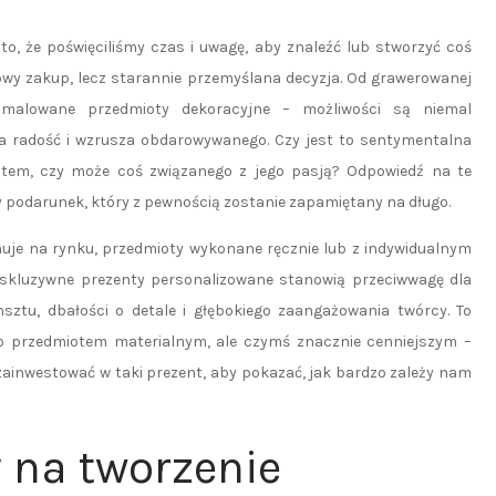
o, że poświęciliśmy czas i uwagę, aby znaleźć lub stworzyć coś
kowy zakup, lecz starannie przemyślana decyzja. Od grawerowanej
ie malowane przedmioty dekoracyjne – możliwości są niemal
wia radość i wzrusza obdarowywanego. Czy jest to sentymentalna
tem, czy może coś związanego z jego pasją? Odpowiedź na te
 podarunek, który z pewnością zostanie zapamiętany na długo.
nuje na rynku, przedmioty wykonane ręcznie lub z indywidualnym
skluzywne prezenty personalizowane stanowią przeciwwagę dla
ztu, dbałości o detale i głębokiego zaangażowania twórcy. To
ylko przedmiotem materialnym, ale czymś znacznie cenniejszym –
ainwestować w taki prezent, aby pokazać, jak bardzo zależy nam
 na tworzenie