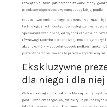
rozwiązania, takie jak personalizowane mapy gwiazd
przedstawiające obdarowywaną osobę lub jej pupila.
Proces tworzenia takiego prezentu nie musi być
technologicznych i dostępności usług rzemieślniczych.
spersonalizować online, od wyboru czcionki po prze
równowagi. Nadmiar personalizacji może przytłoczyć 
akcencie, który w subtelny sposób podkreśli unikalnoś
prezenty personalizowane to przede wszystkim wyraz sz
Ekskluzywne prez
dla niego i dla niej
Wybór idealnego podarunku dla bliskiej osoby często wi
poszukiwaniem czegoś, co jest nie tylko piękne i wysoki
jakości, ale przede wszystkim niepowtarzalne. Eksklu