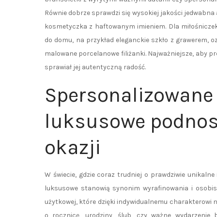
Równie dobrze sprawdzi się wysokiej jakości jedwab
kosmetyczka z haftowanym imieniem. Dla miłośnicze
do domu, na przykład eleganckie szkło z grawerem, o
malowane porcelanowe filiżanki. Najważniejsze, aby pre
sprawiał jej autentyczną radość.
Spersonalizowane
luksusowe podnos
okazji
W świecie, gdzie coraz trudniej o prawdziwie unikal
luksusowe stanowią synonim wyrafinowania i osobist
użytkowej, które dzięki indywidualnemu charakterowi na
o rocznicę, urodziny, ślub, czy ważne wydarzenie 