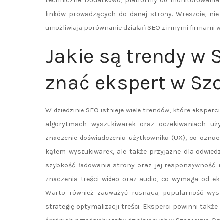
techniczne. Dodatkowo, platformy do monitorowania l
linków prowadzących do danej strony. Wreszcie, nie
umożliwiają porównanie działań SEO z innymi firmami w
Jakie są trendy w 
znać ekspert w Sz
W dziedzinie SEO istnieje wiele trendów, które eksper
algorytmach wyszukiwarek oraz oczekiwaniach uż
znaczenie doświadczenia użytkownika (UX), co oznac
kątem wyszukiwarek, ale także przyjazne dla odwied
szybkość ładowania strony oraz jej responsywność 
znaczenia treści wideo oraz audio, co wymaga od ek
Warto również zauważyć rosnącą popularność wys
strategię optymalizacji treści. Eksperci powinni tak