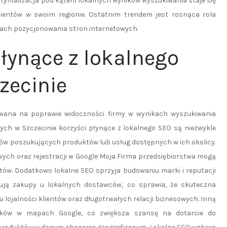
Optymalizacja pod kątem lokalnych wyników wyszukiwania staje się
lientów w swoim regionie. Ostatnim trendem jest rosnąca rola
sach pozycjonowania stron internetowych.
płynące z lokalnego
zecinie
wana na poprawie widoczności firmy w wynikach wyszukiwania
ących w Szczecinie korzyści płynące z lokalnego SEO są niezwykle
ntów poszukujących produktów lub usług dostępnych w ich okolicy.
wych oraz rejestracji w Google Moja Firma przedsiębiorstwa mogą
ntów. Dodatkowo lokalne SEO sprzyja budowaniu marki i reputacji
erują zakupy u lokalnych dostawców, co sprawia, że skuteczna
 lojalności klientów oraz długotrwałych relacji biznesowych. Inną
ników w mapach Google, co zwiększa szansę na dotarcie do