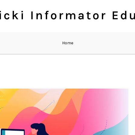
cki Informator Ed
Home