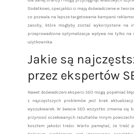
dla danej branży i mogą przyciągnąć właściwych użyt
Dodatkowo, specjaliści ci mają doświadczenie w tworz
co pozwala na lepsze targetowanie kampanii reklamow
zasoby, które mogłyby zostać wykorzystane na in
przeprowadzona optymalizacja wpływa nie tylko na w
użytkownika.
Jakie są najczęsts
przez ekspertów S
Nawet doświadczeni eksperci SEO mogą popełniać błęd
z najczęstszych problemów jest brak aktualizacj
wyszukiwarek. W świecie SEO wszystko zmienia się ba
przynosić oczekiwanych rezultatów. Innym powszechn
kosztem jakości treści. Warto pamiętać, że treść