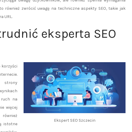
 przyciąga uwagę użytkowników, ale również spełnia wymagania
rto również zwrócić uwagę na techniczne aspekty SEO, takie jak
ra URL.
trudnić eksperta SEO
 korzyści
ternecie.
a strony
wynikach
y ruch na
ie więcej
 również
Ekspert SEO Szczecin
ą istotne