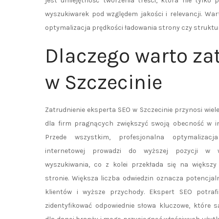
jest umiejętność tworzenia treści, która nie tylko
wyszukiwarek pod względem jakości i relevancji. Wa
optymalizacja prędkości ładowania strony czy struktu
Dlaczego warto za
w Szczecinie
Zatrudnienie eksperta SEO w Szczecinie przynosi wiele
dla firm pragnących zwiększyć swoją obecność w in
Przede wszystkim, profesjonalna optymalizacj
internetowej prowadzi do wyższej pozycji w 
wyszukiwania, co z kolei przekłada się na większ
stronie. Większa liczba odwiedzin oznacza potencjaln
klientów i wyższe przychody. Ekspert SEO potrafi
zidentyfikować odpowiednie słowa kluczowe, które s