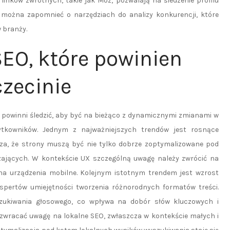
inków zwrotnych, takie jak Moz, pozwalają na śledzenie profilu
 można zapomnieć o narzędziach do analizy konkurencji, które
 branży.
SEO, które powinien
czecinie
ci powinni śledzić, aby być na bieżąco z dynamicznymi zmianami w
ytkowników. Jednym z najważniejszych trendów jest rosnące
za, że strony muszą być nie tylko dobrze zoptymalizowane pod
zających. W kontekście UX szczególną uwagę należy zwrócić na
na urządzenia mobilne. Kolejnym istotnym trendem jest wzrost
spertów umiejętności tworzenia różnorodnych formatów treści.
zukiwania głosowego, co wpływa na dobór słów kluczowych i
że zwracać uwagę na lokalne SEO, zwłaszcza w kontekście małych i