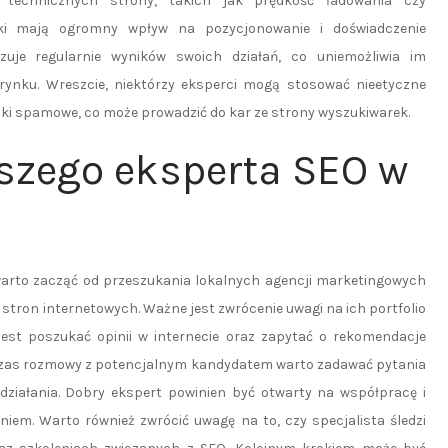
technicznych strony, takich jak prędkość ładowania czy
iki mają ogromny wpływ na pozycjonowanie i doświadczenie
izuje regularnie wyników swoich działań, co uniemożliwia im
rynku. Wreszcie, niektórzy eksperci mogą stosować nieetyczne
linki spamowe, co może prowadzić do kar ze strony wyszukiwarek.
pszego eksperta SEO w
 warto zacząć od przeszukania lokalnych agencji marketingowych
 stron internetowych. Ważne jest zwrócenie uwagi na ich portfolio
 jest poszukać opinii w internecie oraz zapytać o rekomendacje
czas rozmowy z potencjalnym kandydatem warto zadawać pytania
 działania. Dobry ekspert powinien być otwarty na współpracę i
niem. Warto również zwrócić uwagę na to, czy specjalista śledzi