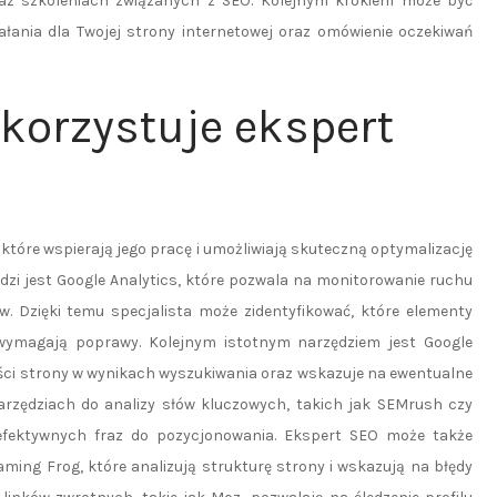
raz szkoleniach związanych z SEO. Kolejnym krokiem może być
ałania dla Twojej strony internetowej oraz omówienie oczekiwań
korzystuje ekspert
 które wspierają jego pracę i umożliwiają skuteczną optymalizację
dzi jest Google Analytics, które pozwala na monitorowanie ruchu
. Dzięki temu specjalista może zidentyfikować, które elementy
 wymagają poprawy. Kolejnym istotnym narzędziem jest Google
ości strony w wynikach wyszukiwania oraz wskazuje na ewentualne
rzędziach do analizy słów kluczowych, takich jak SEMrush czy
j efektywnych fraz do pozycjonowania. Ekspert SEO może także
aming Frog, które analizują strukturę strony i wskazują na błędy