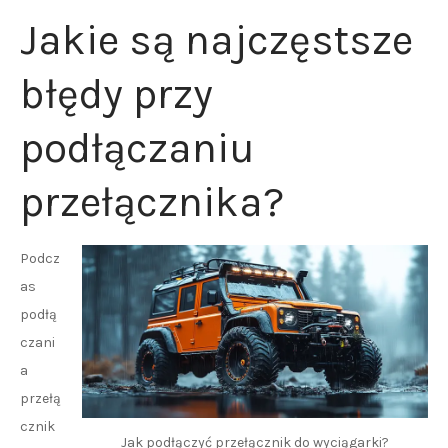
Jakie są najczęstsze
błędy przy
podłączaniu
przełącznika?
Podcz
as
podłą
czani
a
przełą
cznik
Jak podłączyć przełącznik do wyciągarki?