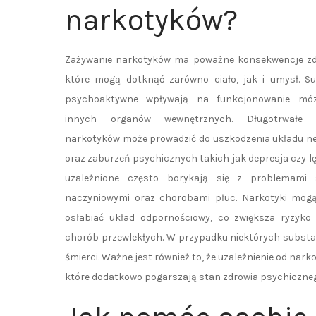
narkotyków?
Zażywanie narkotyków ma poważne konsekwencje zd
które mogą dotknąć zarówno ciało, jak i umysł. S
psychoaktywne wpływają na funkcjonowanie mó
innych organów wewnętrznych. Długotrwałe u
narkotyków może prowadzić do uszkodzenia układu 
oraz zaburzeń psychicznych takich jak depresja czy lę
uzależnione często borykają się z problemami 
naczyniowymi oraz chorobami płuc. Narkotyki mogą
osłabiać układ odpornościowy, co zwiększa ryzyko i
chorób przewlekłych. W przypadku niektórych substan
śmierci. Ważne jest również to, że uzależnienie od n
które dodatkowo pogarszają stan zdrowia psychiczneg