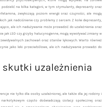
ubstancji psychoaktywnych, które mogą wpływać na zdrowie
podzielić na kilka kategorii, w tym stymulanty, depresanty oraz
fetamina, zwiększają poziom energii oraz czujności, ale mogą
ch jak nadciśnienie czy problemy z sercem. Z kolei depresanty,
ajająco, ale ich nadużywanie może prowadzić do uzależnienia oraz
ie jak LSD czy grzyby halucynogenne, mogą wywoływać zmiany w
eprzewidywalnych zachowań oraz stanów lękowych. Warto również
nie jako leki przeciwbólowe, ale ich nadużywanie prowadzi do
 skutki uzależnienia
je nie tylko dla osoby uzależnionej, ale także dla jej rodziny i
narkotykowym często doświadczają izolacji społecznej oraz