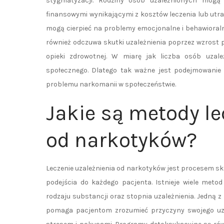
stygmatyzacji. Rodziny osób uzależnionych mog
finansowymi wynikającymi z kosztów leczenia lub utr
mogą cierpieć na problemy emocjonalne i behawioraln
również odczuwa skutki uzależnienia poprzez wzrost 
opieki zdrowotnej. W miarę jak liczba osób uzale
społecznego. Dlatego tak ważne jest podejmowanie 
problemu narkomanii w społeczeństwie.
Jakie są metody le
od narkotyków?
Leczenie uzależnienia od narkotyków jest procesem 
podejścia do każdego pacjenta. Istnieje wiele met
rodzaju substancji oraz stopnia uzależnienia. Jedną 
pomaga pacjentom zrozumieć przyczyny swojego uzal