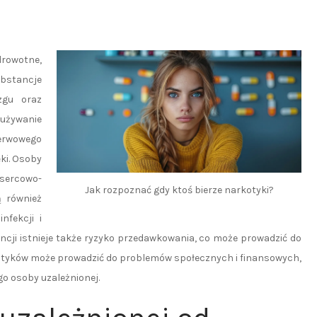
rowotne,
ubstancje
zgu oraz
żywanie
nerwowego
ki. Osoby
sercowo-
Jak rozpoznać gdy ktoś bierze narkotyki?
 również
nfekcji i
cji istnieje także ryzyko przedawkowania, co może prowadzić do
arkotyków może prowadzić do problemów społecznych i finansowych,
o osoby uzależnionej.