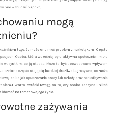
any w kręgu znajomych. Często osoby zażywające narkotyki mogą
owinno wzbudzić niepokój.
achowaniu mogą
żnieniu?
źnikiem tego, że może ona mieć problem z narkotykami. Często
asjach. Osoba, która wcześniej była aktywna społecznie i miała
nie wszystkim, co ją otacza. Może to być spowodowane wpływem
zależnione często stają się bardziej drażliwe i agresywne, co może
yciowej, takie jak opuszczanie pracy lub szkoły oraz zaniedbywanie
blemu. Warto zwrócić uwagę na to, czy osoba zaczyna unikać
a kłamać na temat swojego życia.
drowotne zażywania