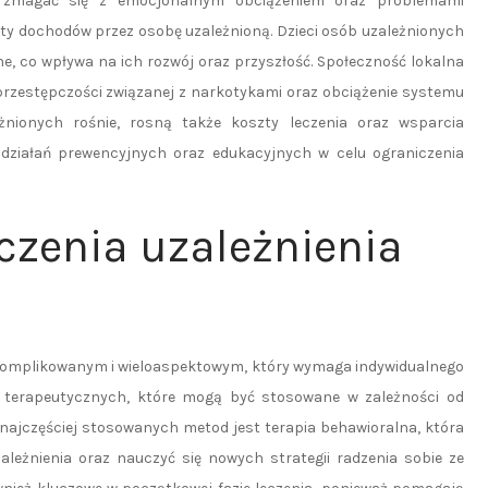
ą zmagać się z emocjonalnym obciążeniem oraz problemami
aty dochodów przez osobę uzależnioną. Dzieci osób uzależnionych
e, co wpływa na ich rozwój oraz przyszłość. Społeczność lokalna
przestępczości związanej z narkotykami oraz obciążenie systemu
żnionych rośnie, rosną także koszty leczenia oraz wsparcia
działań prewencyjnych oraz edukacyjnych w celu ograniczenia
czenia uzależnienia
skomplikowanym i wieloaspektowym, który wymaga indywidualnego
od terapeutycznych, które mogą być stosowane w zależności od
z najczęściej stosowanych metod jest terapia behawioralna, która
eżnienia oraz nauczyć się nowych strategii radzenia sobie ze