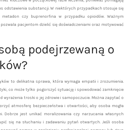
nież kluczowe w początkowej fazie leczenia, ponieważ pomagają
s odstawienia substancji. W niektórych przypadkach stosuje się
jak metadon czy buprenorfina w przypadku opioidów. Ważnym
e pozwala pacjentom dzielić się doświadczeniami oraz motywować
sobą podejrzewaną o
yków?
ów to delikatna sprawa, która wymaga empatii i zrozumienia.
ytyki, co może tylko pogorszyć sytuację i spowodować zamknięcie
od wyrażenia troski o jej zdrowie i samopoczucie. Można zapytać o
stworzyć atmosferę bezpieczeństwa i otwartości, aby osoba mogła
mi. Dobrze jest unikać moralizowania czy narzucania własnych
pić się na słuchaniu i zadawaniu pytań otwartych. Jeśli osoba