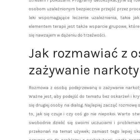
stresem i pokusami. Programy detoksykacyjne są rów
osobom uzależnionym bezpiecznie przejść przez proce
leki wspomagające leczenie uzależnienia, takie 
elementem terapii jest także wsparcie grupowe, któr
się nawzajem w dążeniu do trzeźwości.
Jak rozmawiać z o
zażywanie narkot
Rozmowa z osobą podejrzewaną o zażywanie narkotyk
Ważne jest, aby podejść do tematu bez oskarżeń i kr
się drugiej osoby na dialog. Najlepiej zacząć rozmowę 
to, jak się czuje i czy coś go nie niepokoi. Warto 
swobodnie dzielić się swoimi uczuciami i problema
przekonań na temat używek; zamiast tego lepiej sku