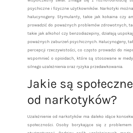
Współczesny świat zmaga się z różnorodnością s
psychiczne i fizyczne użytkowników. Narkotyki można 
halucynogeny. Stymulanty, takie jak kokaina czy am
prowadzić do poważnych problemów zdrowotnych, taki
takie jak alkohol czy benzodiazepiny, działają uspok
poważnych zaburzeń psychicznych. Halucynogeny, tak
percepcji rzeczywistości, co często prowadzi do ni
wspomnieć o opioidach, które są stosowane w medycy
silnego uzależnienia oraz ryzyka przedawkowania.
Jakie są społeczne
od narkotyków?
Uzależnienie od narkotyków ma daleko idące konsekwenc
społeczności. Osoby borykające się z problemem 