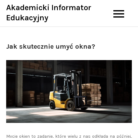
Skip
Akademicki Informator
to
Edukacyjny
content
Jak skutecznie umyć okna?
Mycie okien to zadanie, które wielu z nas odkłada na później,