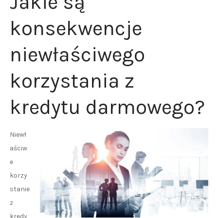
Jakie są
konsekwencje
niewłaściwego
korzystania z
kredytu darmowego?
Niewł
aściw
e
korzy
stanie
z
kredy