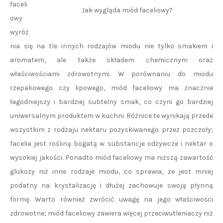
faceli
Jak wygląda miód faceliowy?
owy
wyróż
nia się na tle innych rodzajów miodu nie tylko smakiem i
aromatem, ale także składem chemicznym oraz
właściwościami zdrowotnymi. W porównaniu do miodu
rzepakowego czy lipowego, miód faceliowy ma znacznie
łagodniejszy i bardziej subtelny smak, co czyni go bardziej
uniwersalnym produktem w kuchni. Różnice te wynikają przede
wszystkim z rodzaju nektaru pozyskiwanego przez pszczoły;
facelia jest rośliną bogatą w substancje odżywcze i nektar o
wysokiej jakości. Ponadto miód faceliowy ma niższą zawartość
glukozy niż inne rodzaje miodu, co sprawia, że jest mniej
podatny na krystalizację i dłużej zachowuje swoją płynną
formę. Warto również zwrócić uwagę na jego właściwości
zdrowotne; miód faceliowy zawiera więcej przeciwutleniaczy niż