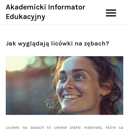
Skip
Akademicki Informator
to
Edukacyjny
content
Jak wyglądają licówki na zębach?
Licówki na zębach to cienkie płatki materiału, które są