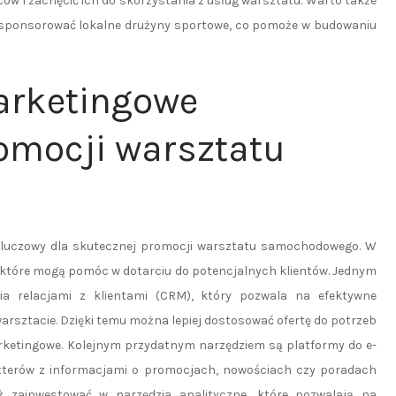
w i zachęcić ich do skorzystania z usług warsztatu. Warto także
b sponsorować lokalne drużyny sportowe, co pomoże w budowaniu
arketingowe
omocji warsztatu
kluczowy dla skutecznej promocji warsztatu samochodowego. W
ji, które mogą pomóc w dotarciu do potencjalnych klientów. Jednym
ia relacjami z klientami (CRM), który pozwala na efektywne
warsztacie. Dzięki temu można lepiej dostosować ofertę do potrzeb
rketingowe. Kolejnym przydatnym narzędziem są platformy do e-
etterów z informacjami o promocjach, nowościach czy poradach
ż zainwestować w narzędzia analityczne, które pozwalają na