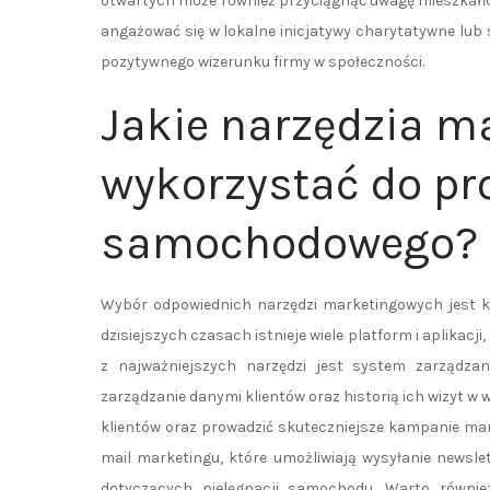
otwartych może również przyciągnąć uwagę mieszkańcó
angażować się w lokalne inicjatywy charytatywne lu
pozytywnego wizerunku firmy w społeczności.
Jakie narzędzia m
wykorzystać do pr
samochodowego?
Wybór odpowiednich narzędzi marketingowych jest 
dzisiejszych czasach istnieje wiele platform i aplikac
z najważniejszych narzędzi jest system zarządzan
zarządzanie danymi klientów oraz historią ich wizyt w 
klientów oraz prowadzić skuteczniejsze kampanie ma
mail marketingu, które umożliwiają wysyłanie newsl
dotyczących pielęgnacji samochodu. Warto równie