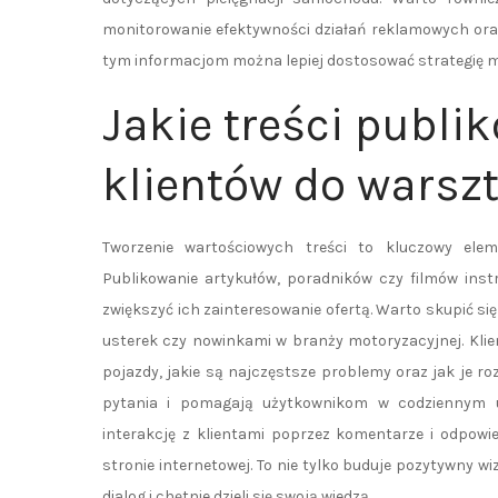
monitorowanie efektywności działań reklamowych oraz
tym informacjom można lepiej dostosować strategię m
Jakie treści publi
klientów do wars
Tworzenie wartościowych treści to kluczowy ele
Publikowanie artykułów, poradników czy filmów ins
zwiększyć ich zainteresowanie ofertą. Warto skupić 
usterek czy nowinkami w branży motoryzacyjnej. Klie
pojazdy, jakie są najczęstsze problemy oraz jak je ro
pytania i pomagają użytkownikom w codziennym 
interakcję z klientami poprzez komentarze i odpowi
stronie internetowej. To nie tylko buduje pozytywny wi
dialog i chętnie dzieli się swoją wiedzą.