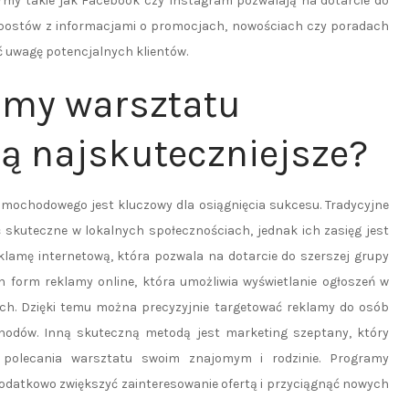
my takie jak Facebook czy Instagram pozwalają na dotarcie do
 postów z informacjami o promocjach, nowościach czy poradach
 uwagę potencjalnych klientów.
amy warsztatu
 najskuteczniejsze?
ochodowego jest kluczowy dla osiągnięcia sukcesu. Tradycyjne
ć skuteczne w lokalnych społecznościach, jednak ich zasięg jest
klamę internetową, która pozwala na dotarcie do szerszej grupy
h form reklamy online, która umożliwia wyświetlanie ogłoszeń w
ch. Dzięki temu można precyzyjnie targetować reklamy do osób
odów. Inną skuteczną metodą jest marketing szeptany, który
 polecania warsztatu swoim znajomym i rodzinie. Programy
dodatkowo zwiększyć zainteresowanie ofertą i przyciągnąć nowych