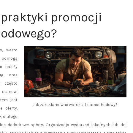
 praktyki promocji
hodowego?
y, warto
e pomogą
m należy
ug oraz
i często
 stanowi
tem jest
Jak zareklamować warsztat samochodowy?
 oferty.
, dlatego
ne dodatkowe opłaty. Organizacja wydarzeń lokalnych lub dni