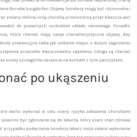
e mogą mieć poważne konsekwencje dla zdrowia. Najbardziej znaną
terie Borrelia burgdorferi. Objawy boreliozy mogą być różnorodne i
raz zmiany skórne. Inną chorobą przenoszoną przez kleszcze jest
rowadzić do poważnych uszkodzeń układu nerwowego. Ponadto
ozę, które również mają swoje charakterystyczne objawy. Aby
etody prewencyjne takie jak unikanie miejsc o dużym zagrożeniu
zczepienia przeciwko kleszczowemu zapaleniu mózgu są również
ez osoby szczególnie narażone na kontakt z tymi pasożytami.
onać po ukąszeniu
 które warto wykonać w celu oceny ryzyka zakażenia chorobami
powinno być zgłoszenie się do lekarza, który oceni stan zdrowia
W przypadku podejrzenia boreliozy lekarz może zalecić wykonanie