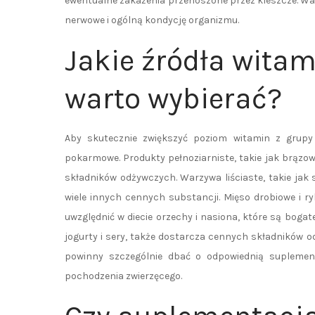
ewentualne zakażenia przenoszone przez kleszcze. War
nerwowe i ogólną kondycję organizmu.
Jakie źródła witam
warto wybierać?
Aby skutecznie zwiększyć poziom witamin z grupy
pokarmowe. Produkty pełnoziarniste, takie jak brązo
składników odżywczych. Warzywa liściaste, takie jak 
wiele innych cennych substancji. Mięso drobiowe i r
uwzględnić w diecie orzechy i nasiona, które są bogat
jogurty i sery, także dostarcza cennych składników o
powinny szczególnie dbać o odpowiednią suplement
pochodzenia zwierzęcego.