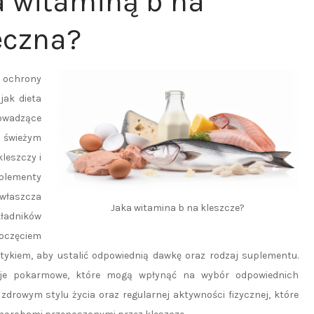
 witaminą b na
eczna?
 ochrony
jak dieta
owadzące
 świeżym
leszczy i
uplementy
zwłaszcza
Jaka witamina b na kleszcze?
kładników
oczęciem
etykiem, aby ustalić odpowiednią dawkę oraz rodzaj suplementu.
ncje pokarmowe, które mogą wpłynąć na wybór odpowiednich
drowym stylu życia oraz regularnej aktywności fizycznej, które