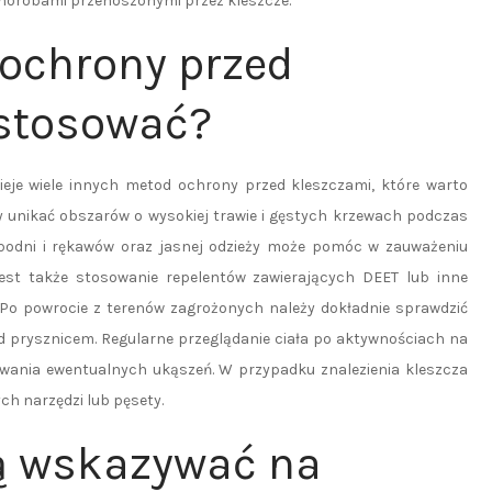
chorobami przenoszonymi przez kleszcze.
 ochrony przed
 stosować?
ieje wiele innych metod ochrony przed kleszczami, które warto
y unikać obszarów o wysokiej trawie i gęstych krzewach podczas
spodni i rękawów oraz jasnej odzieży może pomóc w zauważeniu
est także stosowanie repelentów zawierających DEET lub inne
Po powrocie z terenów zagrożonych należy dokładnie sprawdzić
d prysznicem. Regularne przeglądanie ciała po aktywnościach na
ywania ewentualnych ukąszeń. W przypadku znalezienia kleszcza
ch narzędzi lub pęsety.
ą wskazywać na