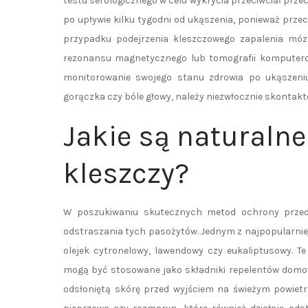
testu serologicznego w celu wykrycia przeciwciał przeci
po upływie kilku tygodni od ukąszenia, ponieważ prz
przypadku podejrzenia kleszczowego zapalenia móz
rezonansu magnetycznego lub tomografii komputero
monitorowanie swojego stanu zdrowia po ukąszeniu –
gorączka czy bóle głowy, należy niezwłocznie skontakt
Jakie są naturaln
kleszczy?
W poszukiwaniu skutecznych metod ochrony przed
odstraszania tych pasożytów. Jednym z najpopularnie
olejek cytronelowy, lawendowy czy eukaliptusowy. T
mogą być stosowane jako składniki repelentów domowe
odsłoniętą skórę przed wyjściem na świeżym powietr