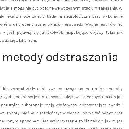
wko bakterii Borrelia burgdorferi. Test ten zazwyczaj wykonuje się
eciwciała mogą nie być obecne we wczesnym stadium zakażenia. W
gu lekarz może zalecić badania neurologiczne oraz wykonanie
wej w celu oceny stanu układu nerwowego. Ważne jest również
 jeśli pojawią się jakiekolwiek niepokojące objawy takie jak
ować się z lekarzem.
e metody odstraszania
 kleszczami wiele osób zwraca uwagę na naturalne sposoby
jszych sposobów jest stosowanie olejków eterycznych takich jak
e naturalne substancje mają właściwości odstraszające owady i
j roboty. Można je rozcieńczyć w wodzie i spryskać odzież oraz
ze. Innym sposobem jest wykorzystanie roślin takich jak mięta