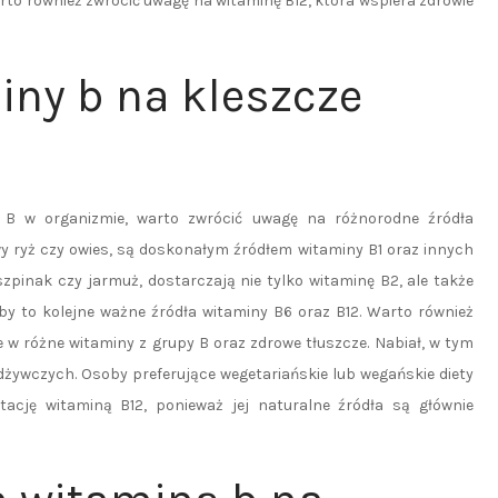
to również zwrócić uwagę na witaminę B12, która wspiera zdrowie
iny b na kleszcze
 B w organizmie, warto zwrócić uwagę na różnorodne źródła
wy ryż czy owies, są doskonałym źródłem witaminy B1 oraz innych
szpinak czy jarmuż, dostarczają nie tylko witaminę B2, ale także
yby to kolejne ważne źródła witaminy B6 oraz B12. Warto również
e w różne witaminy z grupy B oraz zdrowe tłuszcze. Nabiał, w tym
dżywczych. Osoby preferujące wegetariańskie lub wegańskie diety
ację witaminą B12, ponieważ jej naturalne źródła są głównie