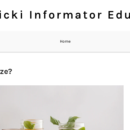
cki Informator Ed
Home
ze?