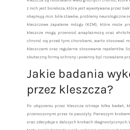
Kleszcze są nosicielami wielu groźnych chorób, któr
z nich jest borelioza, która jest wywoływana przez bak
obejmują m.in. bóle stawów, problemy neurologiczne o
kleszczowe zapalenie mózgu (KZM), które może p
kleszcze mogą przenosić anaplazmozę oraz ehrlichi
chronić się przed tymi chorobami, warto stosować m
kleszczami oraz regularne stosowanie repelentów. S
skuteczną formą ochrony i powinny być rozważane prz
Jakie badania wyk
przez kleszcza?
Po ukąszeniu przez kleszcza istnieje kilka badań,
przenoszonymi przez te pasożyty. Pierwszym krokiem 
oraz zdecyduje o dalszych krokach diagnostycznych. 