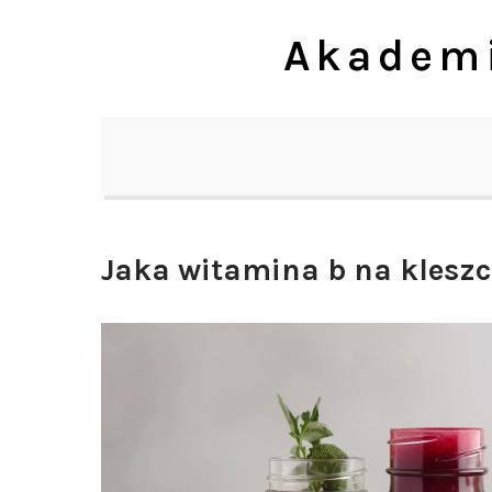
Skip
Akademi
to
content
Jaka witamina b na kleszc