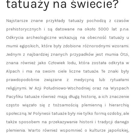
tatuaży na świecie?
Najstarsze znane przykłady tatuaży pochodzą z czasów
prehistorycznych i są datowane na około 5000 lat p.n.e.
Odkrycia archeologiczne wskazują na obecność tatuaży u
mumii egipskich, które były zdobione różnorodnymi wzorami.
Jednym z najbardziej znanych przypadków jest mumia Ötzi,
znana również jako Człowiek lodu, która została odkryta w
Alpach i ma na swoim ciele liczne tatuaże. Te znaki były
prawdopodobnie związane z medycyną lub rytuałami
religijnymi. W Azji Południowo-Wschodniej oraz na Wyspach
Pacyfiku tatuaże również mają długą historię, a ich znaczenie
często wiązało się z tożsamością plemienną i hierarchią
społeczną. W Polynesii tatuaże były nie tylko formą ozdoby, ale
także sposobem na przekazywanie historii i tradycji danego
plemienia. Warto również wspomnieć o kulturze japońskiej,