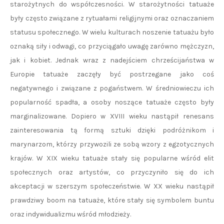
starożytnych do współczesności. W starożytności tatuaże
były często związane z rytuałami religijnymi oraz oznaczaniem
statusu społecznego. W wielu kulturach noszenie tatuażu było
oznaką siły i odwagi, co przyciągało uwagę zarówno mężczyzn,
jak i kobiet. Jednak wraz z nadejściem chrześcijaństwa w
Europie tatuaże zaczęły być postrzegane jako coś
negatywnego i związane z pogaństwem. W średniowieczu ich
popularność spadła, a osoby noszące tatuaże często były
marginalizowane. Dopiero w XVIII wieku nastąpił renesans
zainteresowania tą formą sztuki dzięki podróżnikom i
marynarzom, którzy przywozili ze sobą wzory z egzotycznych
krajów. W XIX wieku tatuaże stały się popularne wśród elit
społecznych oraz artystów, co przyczyniło się do ich
akceptacji w szerszym społeczeństwie. W XX wieku nastąpił
prawdziwy boom na tatuaże, które stały się symbolem buntu
oraz indywidualizmu wśród młodzieży.