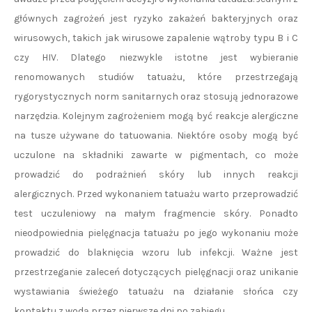
głównych zagrożeń jest ryzyko zakażeń bakteryjnych oraz
wirusowych, takich jak wirusowe zapalenie wątroby typu B i C
czy HIV. Dlatego niezwykle istotne jest wybieranie
renomowanych studiów tatuażu, które przestrzegają
rygorystycznych norm sanitarnych oraz stosują jednorazowe
narzędzia. Kolejnym zagrożeniem mogą być reakcje alergiczne
na tusze używane do tatuowania. Niektóre osoby mogą być
uczulone na składniki zawarte w pigmentach, co może
prowadzić do podrażnień skóry lub innych reakcji
alergicznych. Przed wykonaniem tatuażu warto przeprowadzić
test uczuleniowy na małym fragmencie skóry. Ponadto
nieodpowiednia pielęgnacja tatuażu po jego wykonaniu może
prowadzić do blaknięcia wzoru lub infekcji. Ważne jest
przestrzeganie zaleceń dotyczących pielęgnacji oraz unikanie
wystawiania świeżego tatuażu na działanie słońca czy
kontaktu z wodą przez pierwsze dni po zabiegu.