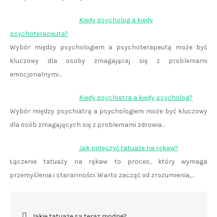
Kiedy psycholog a kiedy
psychoterapeuta?
Wybór między psychologiem a psychoterapeutą może być
kluczowy dla osoby zmagającej się z problemami
emocjonalnymi…
Kiedy psychiatra a kiedy psycholog?
Wybór między psychiatrą a psychologiem może być kluczowy
dla osób zmagających się z problemami zdrowia…
Jak połączyć tatuaże na rękaw?
Łączenie tatuaży na rękaw to proces, który wymaga
przemyślenia i staranności. Warto zacząć od zrozumienia,…
Nawigacja
Jakie tatuaże są teraz modne?