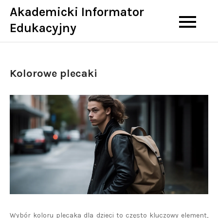
Skip
Akademicki Informator
to
Edukacyjny
content
Kolorowe plecaki
Wybór koloru plecaka dla dzieci to często kluczowy element,