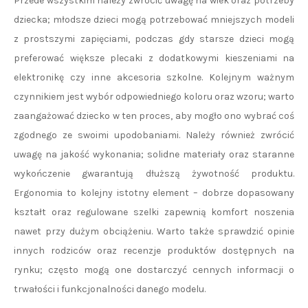
Przede wszystkim należy zwrócić uwagę na wiek oraz potrzeby
dziecka; młodsze dzieci mogą potrzebować mniejszych modeli
z prostszymi zapięciami, podczas gdy starsze dzieci mogą
preferować większe plecaki z dodatkowymi kieszeniami na
elektronikę czy inne akcesoria szkolne. Kolejnym ważnym
czynnikiem jest wybór odpowiedniego koloru oraz wzoru; warto
zaangażować dziecko w ten proces, aby mogło ono wybrać coś
zgodnego ze swoimi upodobaniami. Należy również zwrócić
uwagę na jakość wykonania; solidne materiały oraz staranne
wykończenie gwarantują dłuższą żywotność produktu.
Ergonomia to kolejny istotny element – dobrze dopasowany
kształt oraz regulowane szelki zapewnią komfort noszenia
nawet przy dużym obciążeniu. Warto także sprawdzić opinie
innych rodziców oraz recenzje produktów dostępnych na
rynku; często mogą one dostarczyć cennych informacji o
trwałości i funkcjonalności danego modelu.