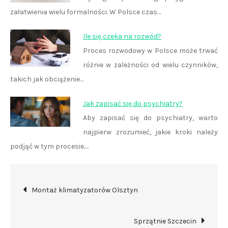
załatwienia wielu formalności. W Polsce czas…
Ile się czeka na rozwód?
Proces rozwodowy w Polsce może trwać
różnie w zależności od wielu czynników,
takich jak obciążenie…
Jak zapisać się do psychiatry?
Aby zapisać się do psychiatry, warto
najpierw zrozumieć, jakie kroki należy
podjąć w tym procesie.…
Nawigacja
Montaż klimatyzatorów Olsztyn
wpisu
Sprzątnie Szczecin