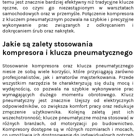
temu jest znacznie bardziej efektywny niż tradycyjne klucze
ręczne, co czyni go niezastąpionym w warsztatach
samochodowych oraz w przemyśle. Połączenie kompresora
z kluczem pneumatycznym pozwala na szybkie i precyzyjne
wykonywanie prac związanych z odkręcaniem i
dokręcaniem śrub oraz nakrętek.
Jakie są zalety stosowania
kompresora i klucza pneumatycznego
Stosowanie kompresora oraz klucza pneumatycznego
niesie ze sobą wiele korzyści, które przyciągają zarówno
profesjonalistów, jak i amatorów majsterkowania. Przede
wszystkim narzędzia te charakteryzują się dużą mocą i
wydajnością, co pozwala na szybkie wykonywanie prac
wymagających dużego momentu obrotowego. Klucz
pneumatyczny jest znacznie lżejszy od elektrycznych
odpowiedników, co zwiększa komfort pracy oraz redukuje
zmęczenie użytkownika. Kolejną zaletą jest ich
wszechstronność; klucze pneumatyczne można stosować w
różnych branżach, od motoryzacji po budownictwo.
Kompresory dostępne są w różnych rozmiarach i mocach,
co umożliwia ich dostosowanie do indywidualnych potrzeb