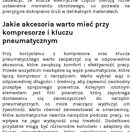
zauważyć, że klucze elektryczne często oferują różne
ustawienia momentu obrotowego, co pozwala na
precyzyjne dokręcanie śrub w delikatnych materiałach.
Jakie akcesoria warto mieć przy
kompresorze i kluczu
pneumatycznym
Przy korzystaniu z kompresora oraz klucza
pneumatycznego warto zaopatrzyć się w odpowiednie
akcesoria, które zwiększą komfort i efektywność pracy.
Przede wszystkim niezbędne są węże pneumatyczne, które
łączą kompresor z narzędziem. Warto wybrać wąż o
odpowiedniej długości i średnicy, aby zapewnić swobodny
przepływ sprężonego powietrza. Kolejnym istotnym
elementem jest filtr powietrza, który zapobiega
dostawaniu się zanieczyszczeń do narzędzi
pneumatycznych, co może znacząco wydłużyć ich
żywotność. Warto również zainwestować w smarownicę,
która automatycznie nawilża narzędzie podczas pracy, co
wpływa na jego wydajność oraz trwałość. Dodatkowo
przydatne mogą być różnorodne końcówki i adaptery do
klucza pneumatycznego, które umożliwiają pracę z