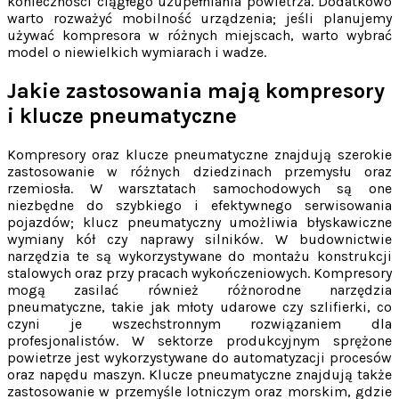
konieczności ciągłego uzupełniania powietrza. Dodatkowo
warto rozważyć mobilność urządzenia; jeśli planujemy
używać kompresora w różnych miejscach, warto wybrać
model o niewielkich wymiarach i wadze.
Jakie zastosowania mają kompresory
i klucze pneumatyczne
Kompresory oraz klucze pneumatyczne znajdują szerokie
zastosowanie w różnych dziedzinach przemysłu oraz
rzemiosła. W warsztatach samochodowych są one
niezbędne do szybkiego i efektywnego serwisowania
pojazdów; klucz pneumatyczny umożliwia błyskawiczne
wymiany kół czy naprawy silników. W budownictwie
narzędzia te są wykorzystywane do montażu konstrukcji
stalowych oraz przy pracach wykończeniowych. Kompresory
mogą zasilać również różnorodne narzędzia
pneumatyczne, takie jak młoty udarowe czy szlifierki, co
czyni je wszechstronnym rozwiązaniem dla
profesjonalistów. W sektorze produkcyjnym sprężone
powietrze jest wykorzystywane do automatyzacji procesów
oraz napędu maszyn. Klucze pneumatyczne znajdują także
zastosowanie w przemyśle lotniczym oraz morskim, gdzie