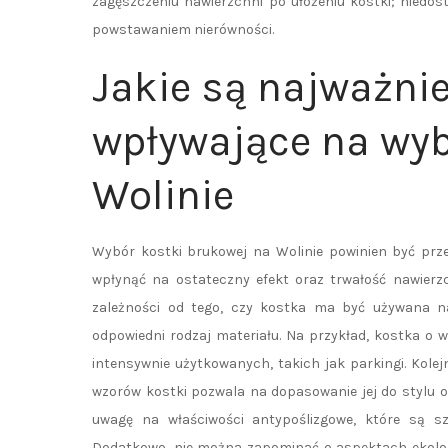
zagęszczeniu nawierzchni po ułożeniu kostki; niedo
powstawaniem nierówności.
Jakie są najważnie
wpływające na wyb
Wolinie
Wybór kostki brukowej na Wolinie powinien być prz
wpłynąć na ostateczny efekt oraz trwałość nawierzc
zależności od tego, czy kostka ma być używana n
odpowiedni rodzaj materiału. Na przykład, kostka o 
intensywnie użytkowanych, takich jak parkingi. Kole
wzorów kostki pozwala na dopasowanie jej do stylu o
uwagę na właściwości antypoślizgowe, które są s
Dodatkowo, nie można zapominać o aspektach ekologi