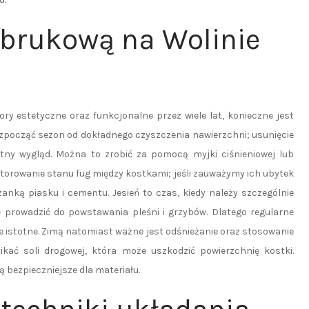
 brukową na Wolinie
y estetyczne oraz funkcjonalne przez wiele lat, konieczne jest
rozpocząć sezon od dokładnego czyszczenia nawierzchni; usunięcie
wotny wygląd. Można to zrobić za pomocą myjki ciśnieniowej lub
torowanie stanu fug między kostkami; jeśli zauważymy ich ubytek
zanką piasku i cementu. Jesień to czas, kiedy należy szczególnie
 prowadzić do powstawania pleśni i grzybów. Dlatego regularne
e istotne. Zimą natomiast ważne jest odśnieżanie oraz stosowanie
kać soli drogowej, która może uszkodzić powierzchnię kostki.
ą bezpieczniejsze dla materiału.