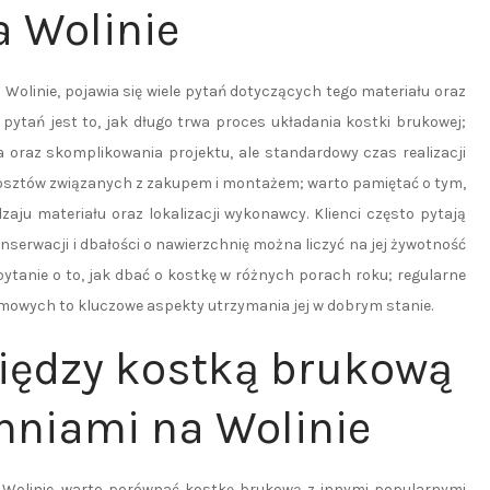
a Wolinie
Wolinie, pojawia się wiele pytań dotyczących tego materiału oraz
pytań jest to, jak długo trwa proces układania kostki brukowej;
a oraz skomplikowania projektu, ale standardowy czas realizacji
y kosztów związanych z zakupem i montażem; warto pamiętać o tym,
zaju materiału oraz lokalizacji wykonawcy. Klienci często pytają
nserwacji i dbałości o nawierzchnię można liczyć na jej żywotność
pytanie o to, jak dbać o kostkę w różnych porach roku; regularne
mowych to kluczowe aspekty utrzymania jej w dobrym stanie.
między kostką brukową
hniami na Wolinie
 Wolinie, warto porównać kostkę brukową z innymi popularnymi