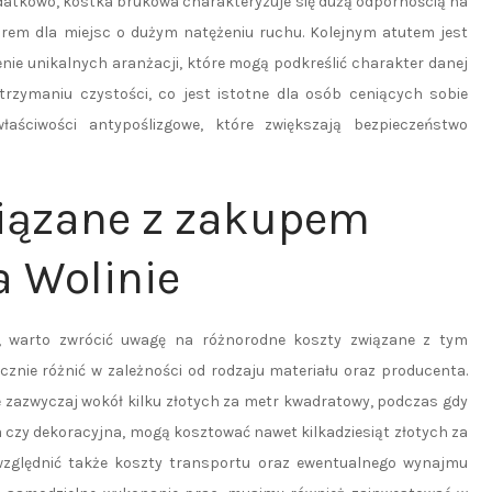
odatkowo, kostka brukowa charakteryzuje się dużą odpornością na
rem dla miejsc o dużym natężeniu ruchu. Kolejnym atutem jest
nie unikalnych aranżacji, które mogą podkreślić charakter danej
trzymaniu czystości, co jest istotne dla osób ceniących sobie
aściwości antypoślizgowe, które zwiększają bezpieczeństwo
wiązane z zakupem
a Wolinie
e, warto zwrócić uwagę na różnorodne koszty związane z tym
cznie różnić w zależności od rodzaju materiału oraz producenta.
 zazwyczaj wokół kilku złotych za metr kwadratowy, podczas gdy
a czy dekoracyjna, mogą kosztować nawet kilkadziesiąt złotych za
zględnić także koszty transportu oraz ewentualnego wynajmu