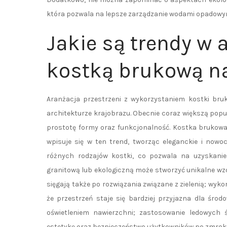
która pozwala na lepsze zarządzanie wodami opadowy
Jakie są trendy w 
kostką brukową na
Aranżacja przestrzeni z wykorzystaniem kostki bruk
architekturze krajobrazu. Obecnie coraz większą popul
prostotę formy oraz funkcjonalność. Kostka brukowa 
wpisuje się w ten trend, tworząc eleganckie i nowo
różnych rodzajów kostki, co pozwala na uzyskanie
granitową lub ekologiczną może stworzyć unikalne wzor
sięgają także po rozwiązania związane z zielenią; wyko
że przestrzeń staje się bardziej przyjazna dla śro
oświetleniem nawierzchni; zastosowanie ledowyc
estetykę oraz bezpieczeństwo użytkowników po zmrok