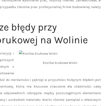
 na samodzielne wykonanie prac, musimy również zainwestować w
przypadku zlecenia prac profesjonalnej firmie budowlanej należy
ze błędy przy
brukowej na Wolinie
recyzji i
ęstszych
Kostka brukowa Wolin
Jednym z
otowanie
ić do nierówności i pęknięć w przyszłości. Kolejnym błędem jest
entowej, która ma kluczowe znaczenie dla stabilności całej
anie odpowiednich odstępów między poszczególnymi elementami
acji i uszkodzeń materiału. Warto również pamiętać o właściwym