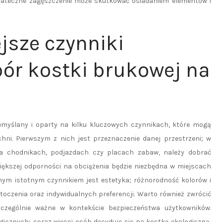
stateczne zagęszczenie może skutkować osiadaniem elementów i
jsze czynniki
ór kostki brukowej na
emyślany i oparty na kilku kluczowych czynnikach, które mogą
hni. Pierwszym z nich jest przeznaczenie danej przestrzeni; w
a chodnikach, podjazdach czy placach zabaw, należy dobrać
większej odporności na obciążenia będzie niezbędna w miejscach
jnym istotnym czynnikiem jest estetyka; różnorodność kolorów i
toczenia oraz indywidualnych preferencji. Warto również zwrócić
zczególnie ważne w kontekście bezpieczeństwa użytkowników.
cznych; coraz więcej osób decyduje się na kostkę ekologiczną,