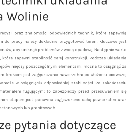
 techniki układania
a Wolinie
ecyzji oraz znajomości odpowiednich technik, które zapewnią
iem do pracy należy dokładnie przygotować teren; kluczowe jest
enażu, aby uniknąć problemów z wodą opadową. Następnie warto
tóra zapewni stabilność całej konstrukcji. Podczas układania
tępów między poszczególnymi elementami; można to osiągnąć za
m krokiem jest zagęszczanie nawierzchni po ułożeniu pierwszej
omoże w osiągnięciu odpowiedniej stabilności. Po zakończeniu
 materiałem fugującym; to zabezpieczy przed przesuwaniem się
tnim etapem jest ponowne zagęszczenie całej powierzchni oraz
betonowych lub granitowych.
ze pytania dotyczące