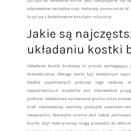
sprzętu do układania kostki. Jeśli zdecydujemy się
odpowiednie narzędzia oraz materiały pomocnicze. W 
liczyć się z dodatkowymi kosztami robocizny.
Jakie są najczęsts
układaniu kostki 
Układanie kostki brukowej to proces wymagający p
doświadczenia, dlatego warto być świadomym najcz
błędów popełnianych podczas tego zadania. 
najważniejszych aspektów jest odpowiednie przyg
podłoża; niewłaściwe wyrównanie gruntu może prowadz
brak odpowiedniej warstwy podsypki piaskowo-cem
nawierzchni. Niezwykle istotne jest także zachow
kostki; zbyt małe przerwy mogą prowadzić do deform