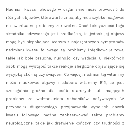
Nadmiar kwasu foliowego w organizmie może prowadzić do
różnych objawów, które warto znać, aby móc szybko reagować
na ewentualne problemy zdrowotne. Choć toksyczność tego
składnika odżywczego jest rzadkością, to jednak jej objawy
mogą być niepokojące. Jednym z najczęstszych symptomów
nadmiaru kwasu foliowego są problemy żołądkowo-jelitowe,
takie jak bóle brzucha, nudności czy wzdęcia. U niektórych
osób mogą wystąpić także reakcje alergiczne objawiające się
wysypką skórną czy świądem. Co więcej, nadmiar tej witaminy
może maskować objawy niedoboru witaminy B12, co jest
szczególnie groźne dla osób starszych lub mających
problemy ze wchłanianiem składników odżywczych. W
przypadku długotrwałego przyjmowania wysokich dawek
kwasu foliowego można zaobserwować także problemy
neurologiczne, takie jak drętwienie kończyn czy trudności z