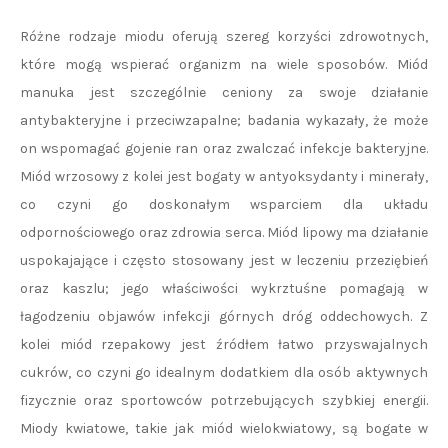
Różne rodzaje miodu oferują szereg korzyści zdrowotnych,
które mogą wspierać organizm na wiele sposobów. Miód
manuka jest szczególnie ceniony za swoje działanie
antybakteryjne i przeciwzapalne; badania wykazały, że może
on wspomagać gojenie ran oraz zwalczać infekcje bakteryjne.
Miód wrzosowy z kolei jest bogaty w antyoksydanty i minerały,
co czyni go doskonałym wsparciem dla układu
odpornościowego oraz zdrowia serca. Miód lipowy ma działanie
uspokajające i często stosowany jest w leczeniu przeziębień
oraz kaszlu; jego właściwości wykrztuśne pomagają w
łagodzeniu objawów infekcji górnych dróg oddechowych. Z
kolei miód rzepakowy jest źródłem łatwo przyswajalnych
cukrów, co czyni go idealnym dodatkiem dla osób aktywnych
fizycznie oraz sportowców potrzebujących szybkiej energii.
Miody kwiatowe, takie jak miód wielokwiatowy, są bogate w