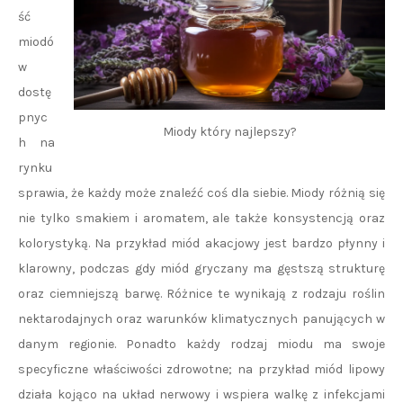
ść
miodó
w
dostę
pnyc
Miody który najlepszy?
h na
rynku
sprawia, że każdy może znaleźć coś dla siebie. Miody różnią się
nie tylko smakiem i aromatem, ale także konsystencją oraz
kolorystyką. Na przykład miód akacjowy jest bardzo płynny i
klarowny, podczas gdy miód gryczany ma gęstszą strukturę
oraz ciemniejszą barwę. Różnice te wynikają z rodzaju roślin
nektarodajnych oraz warunków klimatycznych panujących w
danym regionie. Ponadto każdy rodzaj miodu ma swoje
specyficzne właściwości zdrowotne; na przykład miód lipowy
działa kojąco na układ nerwowy i wspiera walkę z infekcjami