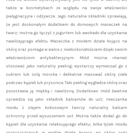
także w kosmetykach ze względu na swoje właściwości
pielęgnacyjne i odżywcze. Jego naturalne składniki sprawiają,
że jest doskonałym dodatkiem do domowych maseczek na
twarz; można go łączyć z jogurtem lub awokado dla uzyskania
nawilżającego efektu. Maseczka z miodem działa kojąco na
skórę oraz pomaga w walce z niedoskonałościami dzięki swoim
właściwościom antybakteryjnym. Miód można również
stosować jako naturalny peeling; wystarczy wymieszać go z
cukrem lub solą morska i delikatnie masować skórę ciała
podczas kąpieli lub prysznica. Taki peeling wygładza skórę oraz
pozostawia ją miękką i nawilżoną. Dodatkowo miód świetnie
sprawdza się jako składnik balsamów do ust; mieszanka
miodu z olejem kokosowym tworzy naturalny balsam
ochronny przed wysuszeniem ust. Można także dodać go do
kąpieli dla uzyskania relaksującego efektu; kilka łyżek miodu
rozpuszczonych w wodzie działa kojąco na skórę oraz