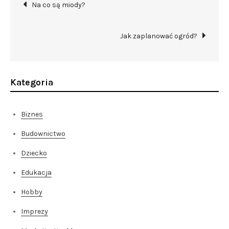
Nawigacja
Na co są miody?
wpisu
Jak zaplanować ogród?
Kategoria
Biznes
Budownictwo
Dziecko
Edukacja
Hobby
Imprezy