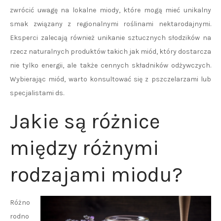
zwrócić uwagę na lokalne miody, które mogą mieć unikalny
smak związany z regionalnymi roślinami nektarodajnymi.
Eksperci zalecają również unikanie sztucznych słodzików na
rzecz naturalnych produktów takich jak miód, który dostarcza
nie tylko energii, ale także cennych składników odżywczych.
Wybierając miód, warto konsultować się z pszczelarzami lub
specjalistami ds.
Jakie są różnice
między różnymi
rodzajami miodu?
Różno
rodno