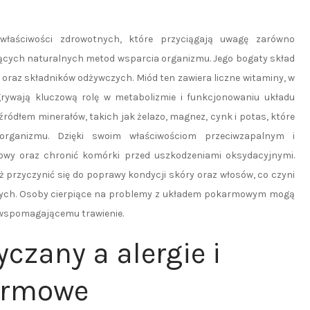
właściwości zdrowotnych, które przyciągają uwagę zarówno
ujących naturalnych metod wsparcia organizmu. Jego bogaty skład
 oraz składników odżywczych. Miód ten zawiera liczne witaminy, w
rywają kluczową rolę w metabolizmie i funkcjonowaniu układu
ródłem minerałów, takich jak żelazo, magnez, cynk i potas, które
organizmu. Dzięki swoim właściwościom przeciwzapalnym i
wy oraz chronić komórki przed uszkodzeniami oksydacyjnymi.
przyczynić się do poprawy kondycji skóry oraz włosów, co czyni
ych. Osoby cierpiące na problemy z układem pokarmowym mogą
i wspomagającemu trawienie.
czany a alergie i
karmowe