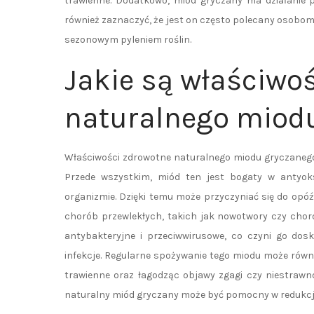
trawienne. Dodatkowo, miód gryczany ma działanie
również zaznaczyć, że jest on często polecany osobom
sezonowym pyleniem roślin.
Jakie są właściwo
naturalnego miod
Właściwości zdrowotne naturalnego miodu gryczanego
Przede wszystkim, miód ten jest bogaty w antyok
organizmie. Dzięki temu może przyczyniać się do opó
chorób przewlekłych, takich jak nowotwory czy chor
antybakteryjne i przeciwwirusowe, co czyni go do
infekcje. Regularne spożywanie tego miodu może rów
trawienne oraz łagodząc objawy zgagi czy niestrawn
naturalny miód gryczany może być pomocny w redukcji 