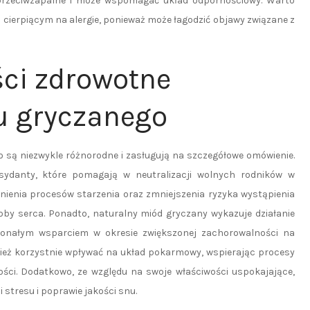
 przeciwzapalne i może wspomagać układ odpornościowy. Warto
 cierpiącym na alergie, ponieważ może łagodzić objawy związane z
ści zdrowotne
u gryczanego
 są niezwykle różnorodne i zasługują na szczegółowe omówienie.
sydanty, które pomagają w neutralizacji wolnych rodników w
źnienia procesów starzenia oraz zmniejszenia ryzyka wystąpienia
oby serca. Ponadto, naturalny miód gryczany wykazuje działanie
skonałym wsparciem w okresie zwiększonej zachorowalności na
nież korzystnie wpływać na układ pokarmowy, wspierając procesy
ości. Dodatkowo, ze względu na swoje właściwości uspokajające,
stresu i poprawie jakości snu.