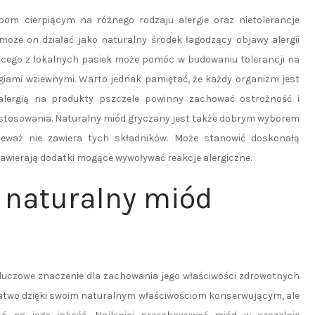
om cierpiącym na różnego rodzaju alergie oraz nietolerancje
może on działać jako naturalny środek łagodzący objawy alergii
ego z lokalnych pasiek może pomóc w budowaniu tolerancji na
ergiami wziewnymi. Warto jednak pamiętać, że każdy organizm jest
alergią na produkty pszczele powinny zachować ostrożność i
 stosowania. Naturalny miód gryczany jest także dobrym wyborem
nieważ nie zawiera tych składników. Może stanowić doskonałą
zawierają dodatki mogące wywoływać reakcje alergiczne.
 naturalny miód
uczowe znaczenie dla zachowania jego właściwości zdrowotnych
 łatwo dzięki swoim naturalnym właściwościom konserwującym, ale