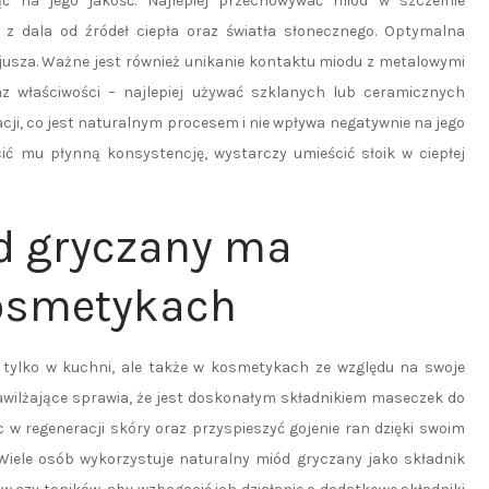
ć na jego jakość. Najlepiej przechowywać miód w szczelnie
z dala od źródeł ciepła oraz światła słonecznego. Optymalna
jusza. Ważne jest również unikanie kontaktu miodu z metalowymi
 właściwości – najlepiej używać szklanych lub ceramicznych
cji, co jest naturalnym procesem i nie wpływa negatywnie na jego
cić mu płynną konsystencję, wystarczy umieścić słoik w ciepłej
d gryczany ma
osmetykach
 tylko w kuchni, ale także w kosmetykach ze względu na swoje
nawilżające sprawia, że jest doskonałym składnikiem maseczek do
w regeneracji skóry oraz przyspieszyć gojenie ran dzięki swoim
iele osób wykorzystuje naturalny miód gryczany jako składnik