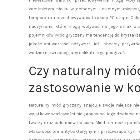
niewłaściwe warunki przechowywania mogą wpłyną
zamkniętym słoiku w chłodnym i ciemnym miejscu, 
temperatura przechowywania to około 20 stopni Cels
naczyniami, które mogą wpływać na jego smak oraz
pojemników. Miód gryczany ma tendencję do krystaliza
jakość ani wartości odżywcze. Jeśli chcemy przywró
wodzie (nie wrzącej), aby delikatnie go podgrzać.
Czy naturalny mió
zastosowanie w k
Naturalny miód gryczany znajduje swoje miejsce nie
wyjątkowe właściwości pielęgnacyjne. Jego działanie 
twarzy oraz balsamów do ciała. Miód ten może pomóc 
właściwościom antybakteryjnym i przeciwzapalnym. W