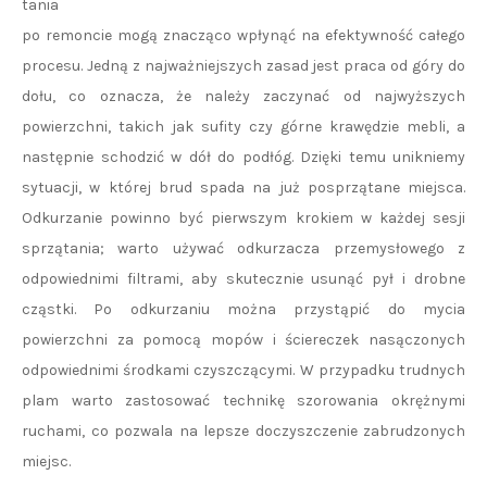
tania
po remoncie mogą znacząco wpłynąć na efektywność całego
procesu. Jedną z najważniejszych zasad jest praca od góry do
dołu, co oznacza, że należy zaczynać od najwyższych
powierzchni, takich jak sufity czy górne krawędzie mebli, a
następnie schodzić w dół do podłóg. Dzięki temu unikniemy
sytuacji, w której brud spada na już posprzątane miejsca.
Odkurzanie powinno być pierwszym krokiem w każdej sesji
sprzątania; warto używać odkurzacza przemysłowego z
odpowiednimi filtrami, aby skutecznie usunąć pył i drobne
cząstki. Po odkurzaniu można przystąpić do mycia
powierzchni za pomocą mopów i ściereczek nasączonych
odpowiednimi środkami czyszczącymi. W przypadku trudnych
plam warto zastosować technikę szorowania okrężnymi
ruchami, co pozwala na lepsze doczyszczenie zabrudzonych
miejsc.