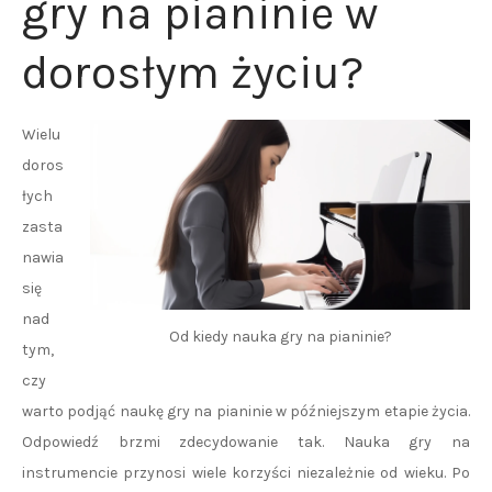
gry na pianinie w
dorosłym życiu?
Wielu
doros
łych
zasta
nawia
się
nad
Od kiedy nauka gry na pianinie?
tym,
czy
warto podjąć naukę gry na pianinie w późniejszym etapie życia.
Odpowiedź brzmi zdecydowanie tak. Nauka gry na
instrumencie przynosi wiele korzyści niezależnie od wieku. Po