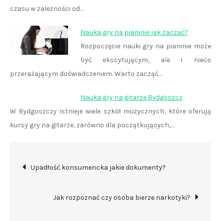
czasu w zależności od…
Nauka gry na pianinie jak zaczać?
Rozpoczęcie nauki gry na pianinie może
być ekscytującym, ale i nieco
przerażającym doświadczeniem. Warto zacząć…
Nauka gry na gitarze Bydgoszcz
W Bydgoszczy istnieje wiele szkół muzycznych, które oferują
kursy gry na gitarze, zarówno dla początkujących,…
Nawigacja
Upadłość konsumencka jakie dokumenty?
wpisu
Jak rozpoznać czy osoba bierze narkotyki?