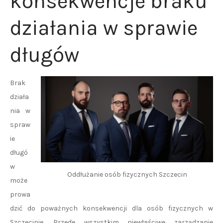
konsekwencje braku
działania w sprawie
długów
Brak
działa
nia w
spraw
ie
długó
w
Oddłużanie osób fizycznych Szczecin
może
prowa
dzić do poważnych konsekwencji dla osób fizycznych w
Szczecinie. Przede wszystkim niewłaściwe zarządzanie