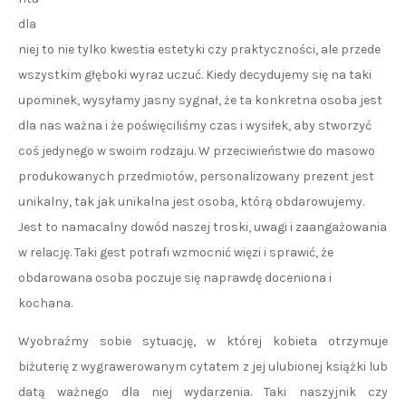
dla
niej to nie tylko kwestia estetyki czy praktyczności, ale przede
wszystkim głęboki wyraz uczuć. Kiedy decydujemy się na taki
upominek, wysyłamy jasny sygnał, że ta konkretna osoba jest
dla nas ważna i że poświęciliśmy czas i wysiłek, aby stworzyć
coś jedynego w swoim rodzaju. W przeciwieństwie do masowo
produkowanych przedmiotów, personalizowany prezent jest
unikalny, tak jak unikalna jest osoba, którą obdarowujemy.
Jest to namacalny dowód naszej troski, uwagi i zaangażowania
w relację. Taki gest potrafi wzmocnić więzi i sprawić, że
obdarowana osoba poczuje się naprawdę doceniona i
kochana.
Wyobraźmy sobie sytuację, w której kobieta otrzymuje
biżuterię z wygrawerowanym cytatem z jej ulubionej książki lub
datą ważnego dla niej wydarzenia. Taki naszyjnik czy