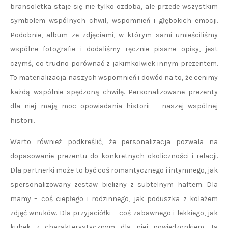
bransoletka staje się nie tylko ozdobą, ale przede wszystkim
symbolem wspólnych chwil, wspomnień i głębokich emocji.
Podobnie, album ze zdjęciami, w którym sami umieściliśmy
wspólne fotografie i dodaliśmy ręcznie pisane opisy, jest
czymś, co trudno porównać z jakimkolwiek innym prezentem.
To materializacja naszych wspomnień i dowód na to, że cenimy
każdą wspólnie spędzoną chwilę. Personalizowane prezenty
dla niej mają moc opowiadania historii – naszej wspólnej
historii.
Warto również podkreślić, że personalizacja pozwala na
dopasowanie prezentu do konkretnych okoliczności i relacji.
Dla partnerki może to być coś romantycznego i intymnego, jak
spersonalizowany zestaw bielizny z subtelnym haftem. Dla
mamy – coś ciepłego i rodzinnego, jak poduszka z kolażem
zdjęć wnuków. Dla przyjaciółki – coś zabawnego i lekkiego, jak
kubek z charakterystycznym dla niej powiedzonkiem. Ta