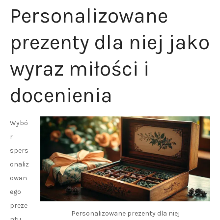
Personalizowane
prezenty dla niej jako
wyraz miłości i
docenienia
Wybó
r
spers
onaliz
owan
ego
preze
Personalizowane prezenty dla niej
ntu