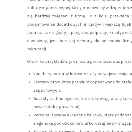
kultury organizacyjnej. Kiedy pracownicy widzą, że ich
się bardziej związani z firmą. To z kolei przekła
podejmowania dodatkowych inicjatyw i większą lojal
poprzez takie gesty, sprzyja współpracy, kreatywnośc
doceniony, jest bardziej skłonny do polecania firm
rekrutacji.
Oto kilka przykładów, jak można personalizować preze
Vouchery na kursy lub warsztaty rozwojowe związane
Zestawy produktów premium dopasowane do prefere
zapachowych.
Gadżety technologiczne, które ułatwiają pracę lub s
powerbank z grawerem).
Personalizowane akcesoria biurowe, które podnoszą
elegancka podkładka na biurko, designerski długopi
Karty podarunkowe do sklepów, w których pracownik 