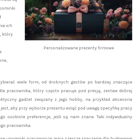
upominki
d
ia ich
, który
Personalizowane prezenty firmowe
e
bne,
bierać wiele form, od drobnych gestów po bardziej znaczące
la pracownika, który często pracuje pod presją, zestaw dobrej
aktyczny gadżet związany z jego hobby, na przykład akcesoria
jest, aby przy wyborze prezentu wziąć pod uwagę specyfikę pracy
ego osobiste preferencje, jeśli są nam znane. Taki indywidualny
ego pracownika.
ne upominki pracownicze mają szersze znaczenie dla budowania