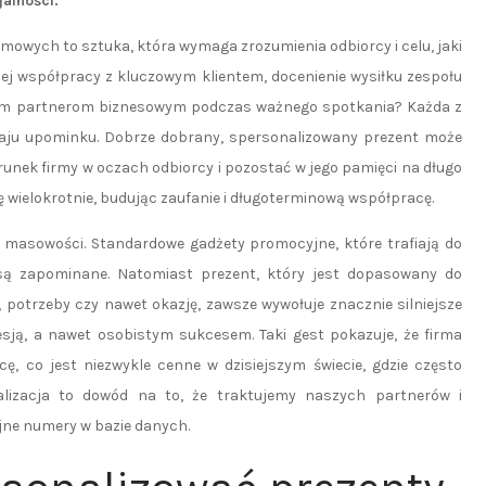
jalności.
owych to sztuka, która wymaga zrozumienia odbiorcy i celu, jaki
iej współpracy z kluczowym klientem, docenienie wysiłku zespołu
nym partnerom biznesowym podczas ważnego spotkania? Każda z
zaju upominku. Dobrze dobrany, spersonalizowany prezent może
nek firmy w oczach odbiorcy i pozostać w jego pamięci na długo
ię wielokrotnie, budując zaufanie i długoterminową współpracę.
 masowości. Standardowe gadżety promocyjne, które trafiają do
 są zapominane. Natomiast prezent, który jest dopasowany do
, potrzeby czy nawet okazję, zawsze wywołuje znacznie silniejsze
esją, a nawet osobistym sukcesem. Taki gest pokazuje, że firma
ę, co jest niezwykle cenne w dzisiejszym świecie, gdzie często
nalizacja to dowód na to, że traktujemy naszych partnerów i
ejne numery w bazie danych.