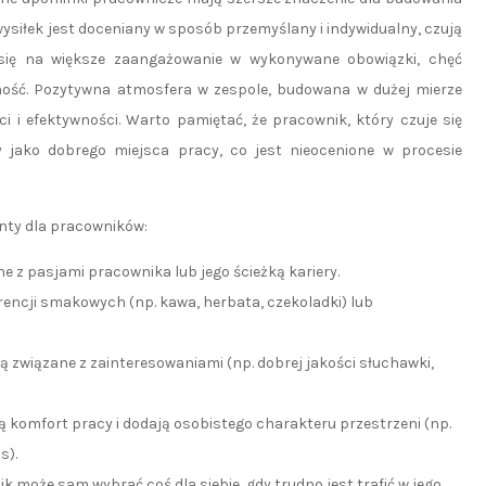
 wysiłek jest doceniany w sposób przemyślany i indywidualny, czują
da się na większe zaangażowanie w wykonywane obowiązki, chęć
ność. Pozytywna atmosfera w zespole, budowana w dużej mierze
i i efektywności. Warto pamiętać, że pracownik, który czuje się
y jako dobrego miejsca pracy, co jest nieocenione w procesie
nty dla pracowników:
 z pasjami pracownika lub jego ścieżką kariery.
ncji smakowych (np. kawa, herbata, czekoladki) lub
ą związane z zainteresowaniami (np. dobrej jakości słuchawki,
 komfort pracy i dodają osobistego charakteru przestrzeni (np.
s).
może sam wybrać coś dla siebie, gdy trudno jest trafić w jego