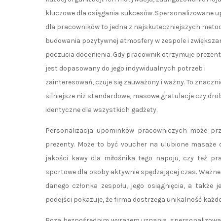
kluczowe dla osiągania sukcesów. Spersonalizowane 
dla pracowników to jedna z najskuteczniejszych meto
budowania pozytywnej atmosfery w zespole i zwiększan
poczucia docenienia. Gdy pracownik otrzymuje prezent
jest dopasowany do jego indywidualnych potrzeb i
zainteresowań, czuje się zauważony i ważny. To znaczni
silniejsze niż standardowe, masowe gratulacje czy dro
identyczne dla wszystkich gadżety.
Personalizacja upominków pracowniczych może przy
prezenty. Może to być voucher na ulubione masaże d
jakości kawy dla miłośnika tego napoju, czy też pr
sportowe dla osoby aktywnie spędzającej czas. Ważne 
danego członka zespołu, jego osiągnięcia, a także j
podejści pokazuje, że firma dostrzega unikalność każd
Poza bezpośrednim wyrazem uznania, spersonalizowa