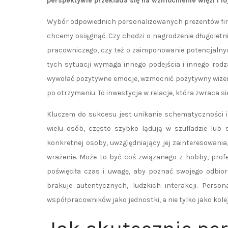
perspektywie przekłada się na wzmocnienie więzi i lo
Wybór odpowiednich personalizowanych prezentów firm
chcemy osiągnąć. Czy chodzi o nagrodzenie długoletn
pracowniczego, czy też o zaimponowanie potencjal
tych sytuacji wymaga innego podejścia i innego rod
wywołać pozytywne emocje, wzmocnić pozytywny wizeru
po otrzymaniu. To inwestycja w relacje, która zwraca s
Kluczem do sukcesu jest unikanie schematyczności i
wielu osób, często szybko lądują w szufladzie lub
konkretnej osoby, uwzględniający jej zainteresowania
wrażenie. Może to być coś związanego z hobby, prof
poświęciła czas i uwagę, aby poznać swojego odbiorc
brakuje autentycznych, ludzkich interakcji. Perso
współpracowników jako jednostki, a nie tylko jako kol