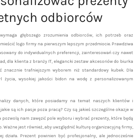
rsonalizować prezenty
etnych odbiorców
 wymaga głębszego zrozumienia odbiorców, ich potrzeb oraz
 umieścić logo firmy na pierwszym lepszym przedmiocie. Prawdziwa
asowany do indywidualnych preferencji, zainteresowań czy nawet
 dla klienta z branży IT, elegancki zestaw akcesoriów do biurka
yć znacznie trafniejszym wyborem niż standardowy kubek. Dla
yl życia, wysokiej jakości bidon na wodę z personalizowanym
analizy danych, które posiadamy na temat naszych klientów i
jakie są ich pasje poza pracą? Czy są jakieś szczególne okazje w
ia pozwolą nam zawęzić pole wyboru i wybrać prezenty, które będą
 Ważne jest również, aby uwzględnić kulturę organizacyjną firmy,
ej działa. Prezent powinien być profesjonalny, ale jednocześnie