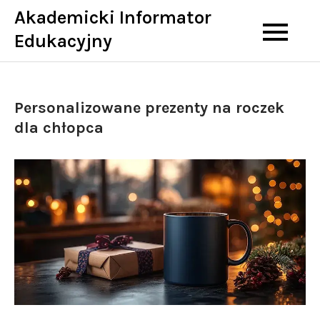
Skip
Akademicki Informator
to
Edukacyjny
content
Personalizowane prezenty na roczek
dla chłopca