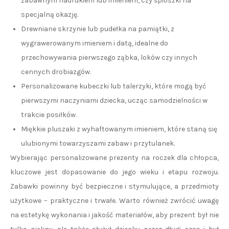
zabawnym nadrukiem lub imieniem, czy śpioszki na
specjalną okazję.
Drewniane skrzynie lub pudełka na pamiątki, z
wygrawerowanym imieniem i datą, idealne do
przechowywania pierwszego ząbka, loków czy innych
cennych drobiazgów.
Personalizowane kubeczki lub talerzyki, które mogą być
pierwszymi naczyniami dziecka, ucząc samodzielności w
trakcie posiłków.
Miękkie pluszaki z wyhaftowanym imieniem, które staną się
ulubionymi towarzyszami zabaw i przytulanek.
Wybierając personalizowane prezenty na roczek dla chłopca,
kluczowe jest dopasowanie do jego wieku i etapu rozwoju.
Zabawki powinny być bezpieczne i stymulujące, a przedmioty
użytkowe – praktyczne i trwałe. Warto również zwrócić uwagę
na estetykę wykonania i jakość materiałów, aby prezent był nie