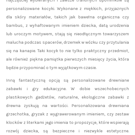
najczęściej wybieranych i zawsze trafionych upominków są
personalizowane kocyki. Wykonane z miękkich, przyjaznych
dla skóry materiałów, takich jak bawełna organiczna czy
bambus, z wyhaftowanym imieniem dziecka, datą urodzenia
lub uroczym motywem, stają się nieodłącznym towarzyszem
malucha podczas spacerów, drzemek w wózku czy przytulania
się na kanapie. Taki kocyk to nie tylko praktyczny przedmiot,
ale również piękna pamiątka pierwszych miesięcy życia, która
będzie przypominać o tym wyjątkowym czasie.
Inną fantastyczną opcją są personalizowane drewniane
zabawki i gry edukacyjne. W dobie wszechobecnych
plastikowych gadżetów, naturalne, ekologiczne zabawki z
drewna zyskują na wartości. Personalizowana drewniana
grzechotka, gryzak z wygrawerowanym imieniem, czy zestaw
klocków z literkami jego imienia to propozycje, które wspierają
rozwój dziecka, są bezpieczne i niezwykle estetyczne.