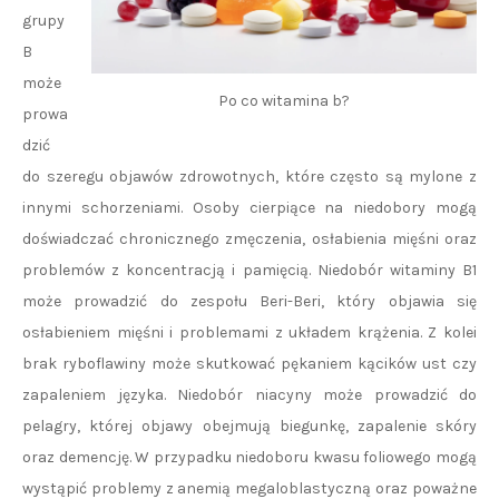
grupy
B
może
Po co witamina b?
prowa
dzić
do szeregu objawów zdrowotnych, które często są mylone z
innymi schorzeniami. Osoby cierpiące na niedobory mogą
doświadczać chronicznego zmęczenia, osłabienia mięśni oraz
problemów z koncentracją i pamięcią. Niedobór witaminy B1
może prowadzić do zespołu Beri-Beri, który objawia się
osłabieniem mięśni i problemami z układem krążenia. Z kolei
brak ryboflawiny może skutkować pękaniem kącików ust czy
zapaleniem języka. Niedobór niacyny może prowadzić do
pelagry, której objawy obejmują biegunkę, zapalenie skóry
oraz demencję. W przypadku niedoboru kwasu foliowego mogą
wystąpić problemy z anemią megaloblastyczną oraz poważne