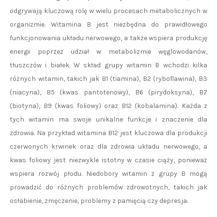
odgrywają kluczową rolę w wielu procesach metabolicznych w
organizmie. Witamina B jest niezbędna do prawidłowego
funkcjonowania układu nerwowego, a także wspiera produkcję
energii poprzez udział w metabolizmie węglowodanów,
tłuszczów i białek. W skład grupy witamin B wchodzi kilka
różnych witamin, takich jak B1 (tiamina), B2 (ryboflawina), B3
(niacyna), B5 (kwas pantotenowy), B6 (pirydoksyna), B7
(biotyna), B9 (kwas foliowy) oraz B12 (kobalamina). Każda z
tych witamin ma swoje unikalne funkcje i znaczenie dla
zdrowia. Na przykład witamina B12 jest kluczowa dla produkcji
czerwonych krwinek oraz dla zdrowia układu nerwowego, a
kwas foliowy jest niezwykle istotny w czasie ciąży, ponieważ
wspiera rozwój płodu. Niedobory witamin z grupy B mogą
prowadzić do różnych problemów zdrowotnych, takich jak
osłabienie, zmęczenie, problemy z pamięcią czy depresja.