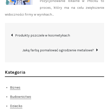
Pozycjonowanie lokalne w Płocku to
proces, który ma na celu zwiększenie
widoczności firmy w wynikach…
Nawigacja
Produkty pszczele w kosmetykach
wpisu
Jaką farbą pomalować ogrodzenie metalowe?
Kategoria
Biznes
Budownictwo
Dziecko