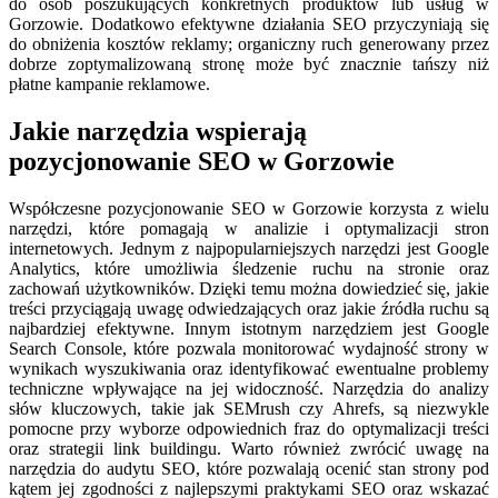
do osób poszukujących konkretnych produktów lub usług w
Gorzowie. Dodatkowo efektywne działania SEO przyczyniają się
do obniżenia kosztów reklamy; organiczny ruch generowany przez
dobrze zoptymalizowaną stronę może być znacznie tańszy niż
płatne kampanie reklamowe.
Jakie narzędzia wspierają
pozycjonowanie SEO w Gorzowie
Współczesne pozycjonowanie SEO w Gorzowie korzysta z wielu
narzędzi, które pomagają w analizie i optymalizacji stron
internetowych. Jednym z najpopularniejszych narzędzi jest Google
Analytics, które umożliwia śledzenie ruchu na stronie oraz
zachowań użytkowników. Dzięki temu można dowiedzieć się, jakie
treści przyciągają uwagę odwiedzających oraz jakie źródła ruchu są
najbardziej efektywne. Innym istotnym narzędziem jest Google
Search Console, które pozwala monitorować wydajność strony w
wynikach wyszukiwania oraz identyfikować ewentualne problemy
techniczne wpływające na jej widoczność. Narzędzia do analizy
słów kluczowych, takie jak SEMrush czy Ahrefs, są niezwykle
pomocne przy wyborze odpowiednich fraz do optymalizacji treści
oraz strategii link buildingu. Warto również zwrócić uwagę na
narzędzia do audytu SEO, które pozwalają ocenić stan strony pod
kątem jej zgodności z najlepszymi praktykami SEO oraz wskazać