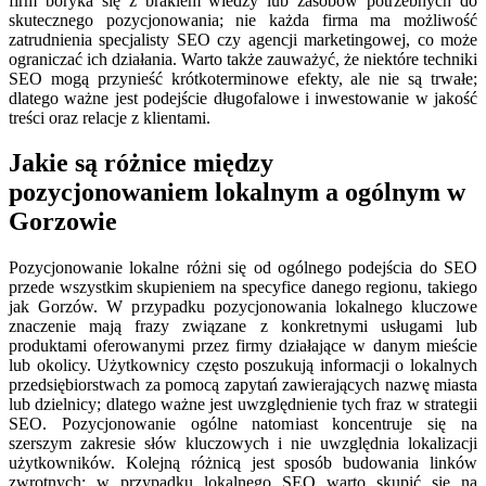
firm boryka się z brakiem wiedzy lub zasobów potrzebnych do
skutecznego pozycjonowania; nie każda firma ma możliwość
zatrudnienia specjalisty SEO czy agencji marketingowej, co może
ograniczać ich działania. Warto także zauważyć, że niektóre techniki
SEO mogą przynieść krótkoterminowe efekty, ale nie są trwałe;
dlatego ważne jest podejście długofalowe i inwestowanie w jakość
treści oraz relacje z klientami.
Jakie są różnice między
pozycjonowaniem lokalnym a ogólnym w
Gorzowie
Pozycjonowanie lokalne różni się od ogólnego podejścia do SEO
przede wszystkim skupieniem na specyfice danego regionu, takiego
jak Gorzów. W przypadku pozycjonowania lokalnego kluczowe
znaczenie mają frazy związane z konkretnymi usługami lub
produktami oferowanymi przez firmy działające w danym mieście
lub okolicy. Użytkownicy często poszukują informacji o lokalnych
przedsiębiorstwach za pomocą zapytań zawierających nazwę miasta
lub dzielnicy; dlatego ważne jest uwzględnienie tych fraz w strategii
SEO. Pozycjonowanie ogólne natomiast koncentruje się na
szerszym zakresie słów kluczowych i nie uwzględnia lokalizacji
użytkowników. Kolejną różnicą jest sposób budowania linków
zwrotnych; w przypadku lokalnego SEO warto skupić się na