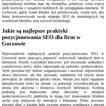
optymalizacja mobilna staje się niezbędna, ponieważ coraz więcej
osób korzysta z urządzeń mobilnych do przeglądania internetu. W
Gorzowie, gdzie rynek lokalny jest zróżnicowany, ważne jest, aby
firmy dostosowywały swoje strategie SEO do zmieniających się
oczekiwań klientów oraz nowych technologii.
Jakie są najlepsze praktyki
pozycjonowania SEO dla firm w
Gorzowie
Wprowadzenie najlepszych praktyk pozycjonowania SEO w
Gorzowie może znacząco poprawić widoczność lokalnych firm w
internecie. Przede wszystkim kluczowe jest stworzenie unikalnej i
wartościowej treści, która odpowiada na potrzeby użytkowników.
Treść powinna być dobrze zorganizowana i zawierać odpowiednie
słowa kluczowe, ale bez przesady; nadmierne ich użycie może
prowadzić do obniżenia jakości tekstu. Ważne jest także regularne
aktualizowanie treści na stronie, co pokazuje wyszukiwarkom, że
strona jest aktywna i dostarcza świeżych informacji. Kolejną
praktyką jest budowanie silnej obecności w mediach
społecznościowych; platformy te mogą być doskonałym źródłem
ruchu oraz miejscem do interakcji z klientami. Firmy powinny
również dbać o lokalne linki zwrotne poprzez współpracę z innymi