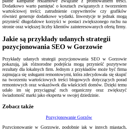
płatne kampanie reklamowe związane z promowaniem treści.
Dodatkowo warto pamiętać o kosztach związanych z tworzeniem
wartościowej treści; zatrudnienie copywriterów czy grafików
również generuje dodatkowe wydatki. Inwestycje te jednak mogą
przynieść długofalowe korzyści w postaci zwiększonego ruchu na
stronie oraz większej liczby klientów zainteresowanych ofertą firmy.
Jakie są przykłady udanych strategii
pozycjonowania SEO w Gorzowie
Przykłady udanych strategii pozycjonowania SEO w Gorzowie
pokazują, jak różnorodne podejścia mogą przynieść pozytywne
rezultaty dla lokalnych firm. Jednym z przykładów może być firma
zajmująca się usługami remontowymi, która zdecydowała się skupić
na tworzeniu wartościowych treści blogowych dotyczących porad
remontowych oraz wskazówek dla właścicieli domów. Dzięki temu
udało im się przyciągnąć ruch organiczny oraz zwiększyć
świadomość marki jako eksperta w swojej dziedzinie.
Zobacz także
Nawigacja
Pozycjonowanie Gorzów
wpisu
Pozycjonowanie w Gorzowie, podobnie jak w innych miastach,