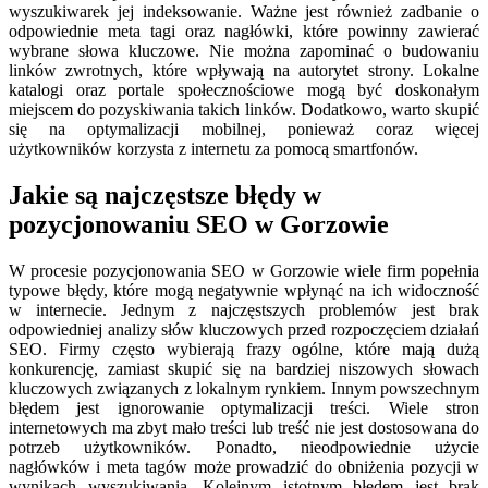
wyszukiwarek jej indeksowanie. Ważne jest również zadbanie o
odpowiednie meta tagi oraz nagłówki, które powinny zawierać
wybrane słowa kluczowe. Nie można zapominać o budowaniu
linków zwrotnych, które wpływają na autorytet strony. Lokalne
katalogi oraz portale społecznościowe mogą być doskonałym
miejscem do pozyskiwania takich linków. Dodatkowo, warto skupić
się na optymalizacji mobilnej, ponieważ coraz więcej
użytkowników korzysta z internetu za pomocą smartfonów.
Jakie są najczęstsze błędy w
pozycjonowaniu SEO w Gorzowie
W procesie pozycjonowania SEO w Gorzowie wiele firm popełnia
typowe błędy, które mogą negatywnie wpłynąć na ich widoczność
w internecie. Jednym z najczęstszych problemów jest brak
odpowiedniej analizy słów kluczowych przed rozpoczęciem działań
SEO. Firmy często wybierają frazy ogólne, które mają dużą
konkurencję, zamiast skupić się na bardziej niszowych słowach
kluczowych związanych z lokalnym rynkiem. Innym powszechnym
błędem jest ignorowanie optymalizacji treści. Wiele stron
internetowych ma zbyt mało treści lub treść nie jest dostosowana do
potrzeb użytkowników. Ponadto, nieodpowiednie użycie
nagłówków i meta tagów może prowadzić do obniżenia pozycji w
wynikach wyszukiwania. Kolejnym istotnym błędem jest brak