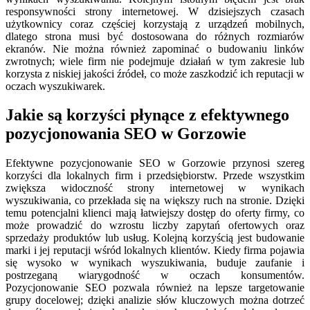
responsywności strony internetowej. W dzisiejszych czasach
użytkownicy coraz częściej korzystają z urządzeń mobilnych,
dlatego strona musi być dostosowana do różnych rozmiarów
ekranów. Nie można również zapominać o budowaniu linków
zwrotnych; wiele firm nie podejmuje działań w tym zakresie lub
korzysta z niskiej jakości źródeł, co może zaszkodzić ich reputacji w
oczach wyszukiwarek.
Jakie są korzyści płynące z efektywnego
pozycjonowania SEO w Gorzowie
Efektywne pozycjonowanie SEO w Gorzowie przynosi szereg
korzyści dla lokalnych firm i przedsiębiorstw. Przede wszystkim
zwiększa widoczność strony internetowej w wynikach
wyszukiwania, co przekłada się na większy ruch na stronie. Dzięki
temu potencjalni klienci mają łatwiejszy dostęp do oferty firmy, co
może prowadzić do wzrostu liczby zapytań ofertowych oraz
sprzedaży produktów lub usług. Kolejną korzyścią jest budowanie
marki i jej reputacji wśród lokalnych klientów. Kiedy firma pojawia
się wysoko w wynikach wyszukiwania, buduje zaufanie i
postrzeganą wiarygodność w oczach konsumentów.
Pozycjonowanie SEO pozwala również na lepsze targetowanie
grupy docelowej; dzięki analizie słów kluczowych można dotrzeć