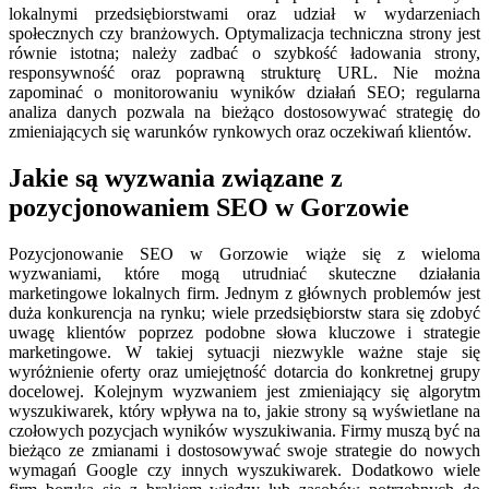
lokalnymi przedsiębiorstwami oraz udział w wydarzeniach
społecznych czy branżowych. Optymalizacja techniczna strony jest
równie istotna; należy zadbać o szybkość ładowania strony,
responsywność oraz poprawną strukturę URL. Nie można
zapominać o monitorowaniu wyników działań SEO; regularna
analiza danych pozwala na bieżąco dostosowywać strategię do
zmieniających się warunków rynkowych oraz oczekiwań klientów.
Jakie są wyzwania związane z
pozycjonowaniem SEO w Gorzowie
Pozycjonowanie SEO w Gorzowie wiąże się z wieloma
wyzwaniami, które mogą utrudniać skuteczne działania
marketingowe lokalnych firm. Jednym z głównych problemów jest
duża konkurencja na rynku; wiele przedsiębiorstw stara się zdobyć
uwagę klientów poprzez podobne słowa kluczowe i strategie
marketingowe. W takiej sytuacji niezwykle ważne staje się
wyróżnienie oferty oraz umiejętność dotarcia do konkretnej grupy
docelowej. Kolejnym wyzwaniem jest zmieniający się algorytm
wyszukiwarek, który wpływa na to, jakie strony są wyświetlane na
czołowych pozycjach wyników wyszukiwania. Firmy muszą być na
bieżąco ze zmianami i dostosowywać swoje strategie do nowych
wymagań Google czy innych wyszukiwarek. Dodatkowo wiele