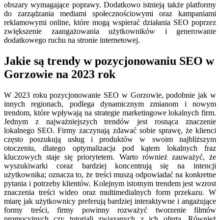
obszary wymagające poprawy. Dodatkowo istnieją także platformy
do zarządzania mediami społecznościowymi oraz kampaniami
reklamowymi online, które mogą wspierać działania SEO poprzez
zwiększenie zaangażowania użytkowników i generowanie
dodatkowego ruchu na stronie internetowej.
Jakie są trendy w pozycjonowaniu SEO w
Gorzowie na 2023 rok
W 2023 roku pozycjonowanie SEO w Gorzowie, podobnie jak w
innych regionach, podlega dynamicznym zmianom i nowym
trendom, które wpływają na strategie marketingowe lokalnych firm.
Jednym z najważniejszych trendów jest rosnąca znaczenie
lokalnego SEO. Firmy zaczynają zdawać sobie sprawę, że klienci
często poszukują usług i produktów w swoim najbliższym
otoczeniu, dlatego optymalizacja pod kątem lokalnych fraz
kluczowych staje się priorytetem. Warto również zauważyć, że
wyszukiwarki coraz bardziej koncentrują się na intencji
użytkownika; oznacza to, że treści muszą odpowiadać na konkretne
pytania i potrzeby klientów. Kolejnym istotnym trendem jest wzrost
znaczenia treści wideo oraz multimedialnych form przekazu. W
miarę jak użytkownicy preferują bardziej interaktywne i angażujące
formy treści, firmy powinny rozważyć tworzenie filmów
promocyjnych czy tutoriali związanych z ich ofertą. Również