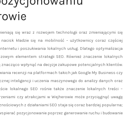
 pozycjonowaniu
rowie
niają się wraz z rozwojem technologii oraz zmieniającymi się
nacisk kładzie się na mobilność – użytkownicy coraz częściej
nternetu i poszukiwania lokalnych usług. Dlatego optymalizacja
czowym elementem strategii SEO. Również znaczenie lokalnych
ogą znacząco wpłynąć na decyzje zakupowe potencjalnych klientów.
iania recenzji na platformach takich jak Google My Business czy
znej inteligencji i uczenia maszynowego do analizy danych oraz
ście lokalnego SEO rośnie także znaczenie lokalnych treści –
arzeniami czy atrakcjami w Wejherowie może przyciągnąć uwagę
nościowych z działaniami SEO staje się coraz bardziej popularna;
spierać pozycjonowanie poprzez generowanie ruchu i budowanie