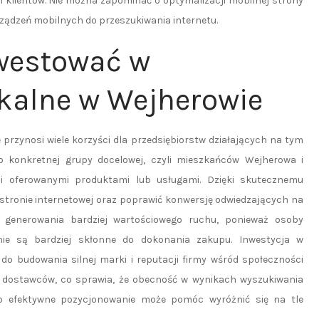
 klientów. Nie można zapominać o optymalizacji mobilnej strony
rządzeń mobilnych do przeszukiwania internetu.
nwestować w
kalne w Wejherowie
przynosi wiele korzyści dla przedsiębiorstw działających na tym
o konkretnej grupy docelowej, czyli mieszkańców Wejherowa i
ni oferowanymi produktami lub usługami. Dzięki skutecznemu
tronie internetowej oraz poprawić konwersję odwiedzających na
o generowania bardziej wartościowego ruchu, ponieważ osoby
nie są bardziej skłonne do dokonania zakupu. Inwestycja w
do budowania silnej marki i reputacji firmy wśród społeczności
ych dostawców, co sprawia, że obecność w wynikach wyszukiwania
wo efektywne pozycjonowanie może pomóc wyróżnić się na tle