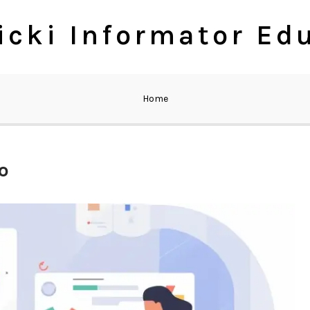
cki Informator Ed
Home
o