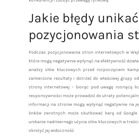
konkurencji i zdobyć przewagę rynkową.
Jakie błędy unika
pozycjonowania st
Podczas pozycjonowania stron internetowych w Wejh
które mogą negatywnie wpłynąć na efektywność działa
analizy słów kluczowych przed rozpoczęciem kampa
zamierzone rezultaty i dotrzeć do właściwej grupy o
strony internetowej – biorąc pod uwagę rosnącą li
responsywności może prowadzić do utraty potencjalnyc
informacji na stronie mogą wpłynąć negatywnie na j
linków zwrotnych może skutkować karą od Google 
unikanie nadmiernego użycia słów kluczowych w treści s
obniżyć jej widoczność.