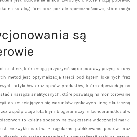
pektem jest budowanie linków zwrotnych, które mogą poprawić
okalne katalogi firm oraz portale społecznościowe, które mogą
zycjonowania są
erowie
ele technik, które mogą przyczynić się do poprawy pozycji strony
ych metod jest optymalizacja treści pod kątem lokalnych fraz
iowych artykułów oraz opisów produktów, które odpowiadają na
ystać z narzędzi analitycznych, które pozwalają na monitorowanie
egii do zmieniających się warunków rynkowych. Inną skuteczną
zez współpracę z lokalnymi blogerami czy influencerami. Udział w
ołecznych to kolejne sposoby na zwiększenie widoczności marki.
st niezwykle istotna – regularne publikowanie postów oraz