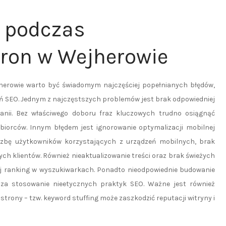
ć podczas
ron w Wejherowie
erowie warto być świadomym najczęściej popełnianych błędów,
ń SEO. Jednym z najczęstszych problemów jest brak odpowiedniej
nii. Bez właściwego doboru fraz kluczowych trudno osiągnąć
dbiorców. Innym błędem jest ignorowanie optymalizacji mobilnej
czbę użytkowników korzystających z urządzeń mobilnych, brak
h klientów. Również nieaktualizowanie treści oraz brak świeżych
ej ranking w wyszukiwarkach. Ponadto nieodpowiednie budowanie
za stosowanie nieetycznych praktyk SEO. Ważne jest również
trony – tzw. keyword stuffing może zaszkodzić reputacji witryny i