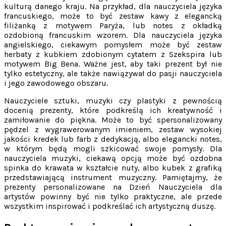
kulturą danego kraju. Na przykład, dla nauczyciela języka
francuskiego, może to być zestaw kawy z elegancką
filiżanką z motywem Paryża, lub notes z okładką
ozdobioną francuskim wzorem. Dla nauczyciela języka
angielskiego, ciekawym pomysłem może być zestaw
herbaty z kubkiem zdobionym cytatem z Szekspira lub
motywem Big Bena. Ważne jest, aby taki prezent był nie
tylko estetyczny, ale także nawiązywał do pasji nauczyciela
i jego zawodowego obszaru.
Nauczyciele sztuki, muzyki czy plastyki z pewnością
docenią prezenty, które podkreślą ich kreatywność i
zamiłowanie do piękna. Może to być spersonalizowany
pędzel z wygrawerowanym imieniem, zestaw wysokiej
jakości kredek lub farb z dedykacją, albo elegancki notes,
w którym będą mogli szkicować swoje pomysły. Dla
nauczyciela muzyki, ciekawą opcją może być ozdobna
spinka do krawata w kształcie nuty, albo kubek z grafiką
przedstawiającą instrument muzyczny. Pamiętajmy, że
prezenty personalizowane na Dzień Nauczyciela dla
artystów powinny być nie tylko praktyczne, ale przede
wszystkim inspirować i podkreślać ich artystyczną duszę.