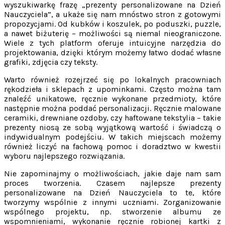
wyszukiwarkę frazę „prezenty personalizowane na Dzień
Nauczyciela”, a ukaże się nam mnóstwo stron z gotowymi
propozycjami. Od kubków i koszulek, po poduszki, puzzle,
a nawet biżuterię – możliwości są niemal nieograniczone.
Wiele z tych platform oferuje intuicyjne narzędzia do
projektowania, dzięki którym możemy łatwo dodać własne
grafiki, zdjęcia czy teksty.
Warto również rozejrzeć się po lokalnych pracowniach
rękodzieła i sklepach z upominkami. Często można tam
znaleźć unikatowe, ręcznie wykonane przedmioty, które
następnie można poddać personalizacji. Ręcznie malowane
ceramiki, drewniane ozdoby, czy haftowane tekstylia – takie
prezenty niosą ze sobą wyjątkową wartość i świadczą o
indywidualnym podejściu. W takich miejscach możemy
również liczyć na fachową pomoc i doradztwo w kwestii
wyboru najlepszego rozwiązania.
Nie zapominajmy o możliwościach, jakie daje nam sam
proces tworzenia. Czasem najlepsze prezenty
personalizowane na Dzień Nauczyciela to te, które
tworzymy wspólnie z innymi uczniami. Zorganizowanie
wspólnego projektu, np. stworzenie albumu ze
wspomnieniami, wykonanie ręcznie robionej kartki z