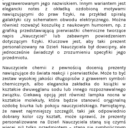
wygrawerowanym jego nazwiskiem. Innym wariantem jest
elegancki notes z okładką ozdobioną motywami
nawiązującymi do praw fizyki, na przykład spiralą
galaktyki czy schematem obwodu elektrycznego. Można
również rozważyć koszulkę z naukowym humorem, np. z
grafiką przedstawiającą pierwiastki chemiczne tworzące
napis „Nauczyciel” lub zabawnym powiedzeniem
dotyczącym fizyki. Kluczowe jest, aby taki prezent
personalizowany na Dzień Nauczyciela był dowcipny, ale
jednocześnie świadczył o zrozumieniu specyfiki jego
przedmiotu.
Nauczyciele chemii z pewnością docenią prezenty
nawiązujące do świata reakcji i pierwiastków. Może to być
zestaw wysokiej jakości długopisów z grawerem symboli
chemicznych, albo elegancka zakładka do książki w
kształcie dwuwęglanu sodu lub innego rozpoznawalnego
związku. Ciekawą opcją jest również lampka nocna w
kształcie molekuły, która będzie stanowić oryginalną
ozdobę biurka lub pokoju nauczycielskiego. Pamiętajmy,
że nawet najmniejszy szczegół, taki jak odpowiednio
dobrany kolor czy kształt, może sprawić, że prezenty
personalizowane na Dzień Nauczyciela staną się czymś
więcej niż tylko przedmiotem – staną się symbolicznym