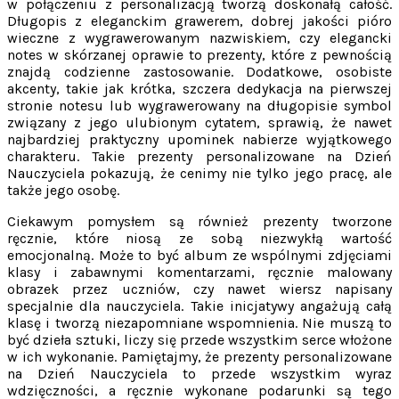
w połączeniu z personalizacją tworzą doskonałą całość.
Długopis z eleganckim grawerem, dobrej jakości pióro
wieczne z wygrawerowanym nazwiskiem, czy elegancki
notes w skórzanej oprawie to prezenty, które z pewnością
znajdą codzienne zastosowanie. Dodatkowe, osobiste
akcenty, takie jak krótka, szczera dedykacja na pierwszej
stronie notesu lub wygrawerowany na długopisie symbol
związany z jego ulubionym cytatem, sprawią, że nawet
najbardziej praktyczny upominek nabierze wyjątkowego
charakteru. Takie prezenty personalizowane na Dzień
Nauczyciela pokazują, że cenimy nie tylko jego pracę, ale
także jego osobę.
Ciekawym pomysłem są również prezenty tworzone
ręcznie, które niosą ze sobą niezwykłą wartość
emocjonalną. Może to być album ze wspólnymi zdjęciami
klasy i zabawnymi komentarzami, ręcznie malowany
obrazek przez uczniów, czy nawet wiersz napisany
specjalnie dla nauczyciela. Takie inicjatywy angażują całą
klasę i tworzą niezapomniane wspomnienia. Nie muszą to
być dzieła sztuki, liczy się przede wszystkim serce włożone
w ich wykonanie. Pamiętajmy, że prezenty personalizowane
na Dzień Nauczyciela to przede wszystkim wyraz
wdzięczności, a ręcznie wykonane podarunki są tego