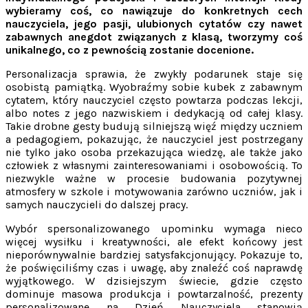
wybieramy coś, co nawiązuje do konkretnych cech
nauczyciela, jego pasji, ulubionych cytatów czy nawet
zabawnych anegdot związanych z klasą, tworzymy coś
unikalnego, co z pewnością zostanie docenione.
Personalizacja sprawia, że zwykły podarunek staje się
osobistą pamiątką. Wyobraźmy sobie kubek z zabawnym
cytatem, który nauczyciel często powtarza podczas lekcji,
albo notes z jego nazwiskiem i dedykacją od całej klasy.
Takie drobne gesty budują silniejszą więź między uczniem
a pedagogiem, pokazując, że nauczyciel jest postrzegany
nie tylko jako osoba przekazująca wiedzę, ale także jako
człowiek z własnymi zainteresowaniami i osobowością. To
niezwykle ważne w procesie budowania pozytywnej
atmosfery w szkole i motywowania zarówno uczniów, jak i
samych nauczycieli do dalszej pracy.
Wybór spersonalizowanego upominku wymaga nieco
więcej wysiłku i kreatywności, ale efekt końcowy jest
nieporównywalnie bardziej satysfakcjonujący. Pokazuje to,
że poświęciliśmy czas i uwagę, aby znaleźć coś naprawdę
wyjątkowego. W dzisiejszym świecie, gdzie często
dominuje masowa produkcja i powtarzalność, prezenty
personalizowane na Dzień Nauczyciela stanowią