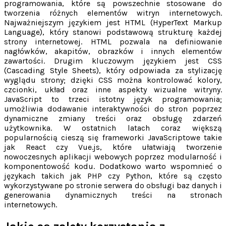
programowania, które są powszechnie stosowane do
tworzenia różnych elementów witryn internetowych.
Najważniejszym językiem jest HTML (HyperText Markup
Language), który stanowi podstawową strukturę każdej
strony internetowej. HTML pozwala na definiowanie
nagłówków, akapitów, obrazków i innych elementów
zawartości. Drugim kluczowym językiem jest CSS
(Cascading Style Sheets), który odpowiada za stylizację
wyglądu strony; dzięki CSS można kontrolować kolory,
czcionki, układ oraz inne aspekty wizualne witryny.
JavaScript to trzeci istotny język programowania;
umożliwia dodawanie interaktywności do stron poprzez
dynamiczne zmiany treści oraz obsługę zdarzeń
użytkownika. W ostatnich latach coraz większą
popularnością cieszą się frameworki JavaScriptowe takie
jak React czy Vue.js, które ułatwiają tworzenie
nowoczesnych aplikacji webowych poprzez modularność i
komponentowość kodu. Dodatkowo warto wspomnieć o
językach takich jak PHP czy Python, które są często
wykorzystywane po stronie serwera do obsługi baz danych i
generowania dynamicznych treści na stronach
internetowych.