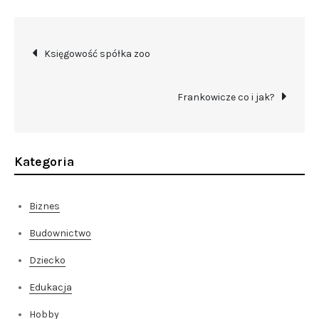
Nawigacja
Księgowość spółka zoo
wpisu
Frankowicze co i jak?
Kategoria
Biznes
Budownictwo
Dziecko
Edukacja
Hobby