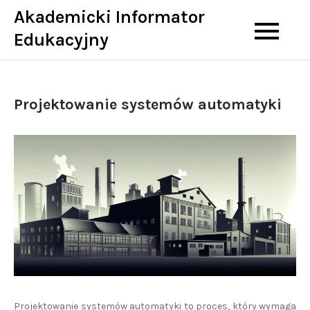
Skip
Akademicki Informator
to
Edukacyjny
content
Projektowanie systemów automatyki
Projektowanie systemów automatyki to proces, który wymaga