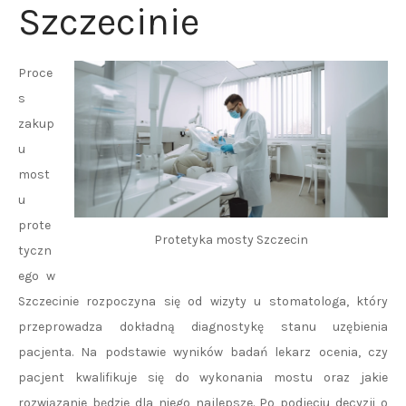
Szczecinie
Proce
s
zakup
u
most
u
prote
Protetyka mosty Szczecin
tyczn
ego w
Szczecinie rozpoczyna się od wizyty u stomatologa, który
przeprowadza dokładną diagnostykę stanu uzębienia
pacjenta. Na podstawie wyników badań lekarz ocenia, czy
pacjent kwalifikuje się do wykonania mostu oraz jakie
rozwiązanie będzie dla niego najlepsze. Po podjęciu decyzji o