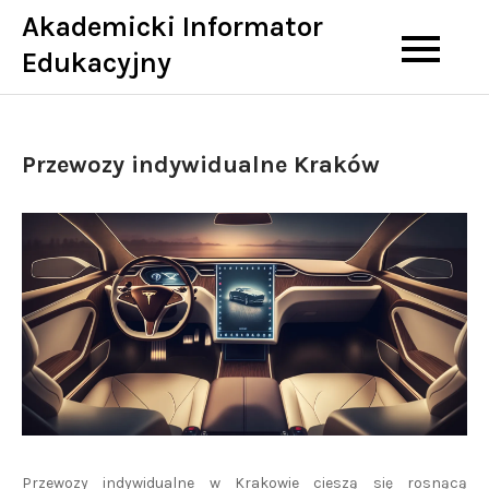
Skip
Akademicki Informator
to
Edukacyjny
content
Przewozy indywidualne Kraków
Przewozy indywidualne w Krakowie cieszą się rosnącą