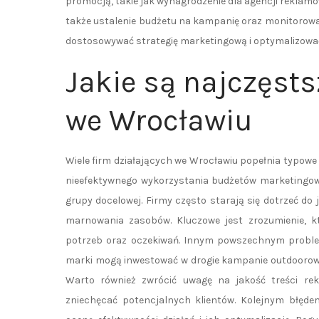
promocją, takie jak wynagrodzenie dla agencji reklam
także ustalenie budżetu na kampanię oraz monitorowan
dostosowywać strategię marketingową i optymalizować
Jakie są najczęsts
we Wrocławiu
Wiele firm działających we Wrocławiu popełnia typo
nieefektywnego wykorzystania budżetów marketingowy
grupy docelowej. Firmy często starają się dotrzeć do 
marnowania zasobów. Kluczowe jest zrozumienie, kt
potrzeb oraz oczekiwań. Innym powszechnym problem
marki mogą inwestować w drogie kampanie outdoorowe,
Warto również zwrócić uwagę na jakość treści re
zniechęcać potencjalnych klientów. Kolejnym błęde