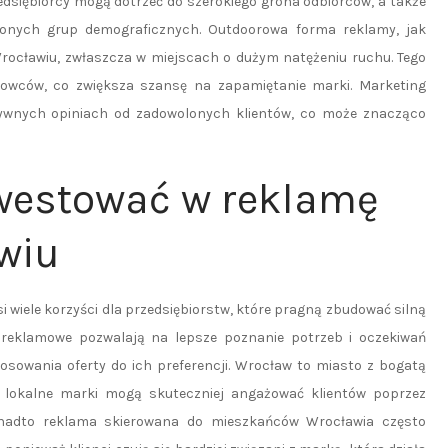
edsiębiorcy mogą dotrzeć do szerokiego grona odbiorców, a także
lonych grup demograficznych. Outdoorowa forma reklamy, jak
Wrocławiu, zwłaszcza w miejscach o dużym natężeniu ruchu. Tego
rowców, co zwiększa szansę na zapamiętanie marki. Marketing
tywnych opiniach od zadowolonych klientów, co może znacząco
nwestować w reklamę
wiu
 wiele korzyści dla przedsiębiorstw, które pragną zbudować silną
 reklamowe pozwalają na lepsze poznanie potrzeb i oczekiwań
osowania oferty do ich preferencji. Wrocław to miasto z bogatą
że lokalne marki mogą skuteczniej angażować klientów poprzez
Ponadto reklama skierowana do mieszkańców Wrocławia często