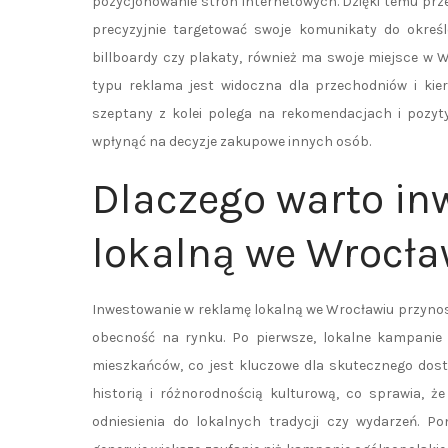
pozycjonowanie stron internetowych. Dzięki temu prz
precyzyjnie targetować swoje komunikaty do okreś
billboardy czy plakaty, również ma swoje miejsce w 
typu reklama jest widoczna dla przechodniów i kie
szeptany z kolei polega na rekomendacjach i pozy
wpłynąć na decyzje zakupowe innych osób.
Dlaczego warto i
lokalną we Wrocła
Inwestowanie w reklamę lokalną we Wrocławiu przynosi
obecność na rynku. Po pierwsze, lokalne kampanie
mieszkańców, co jest kluczowe dla skutecznego dost
historią i różnorodnością kulturową, co sprawia, 
odniesienia do lokalnych tradycji czy wydarzeń. 