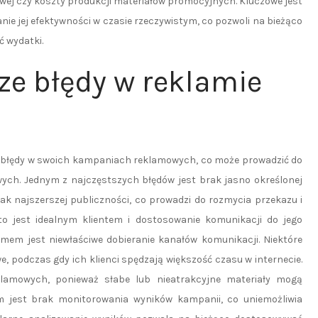
owej czy koszty produkcji materiałów promocyjnych. Kluczowe jest
ie jej efektywności w czasie rzeczywistym, co pozwoli na bieżąco
 wydatki.
ze błędy w reklamie
we błędy w swoich kampaniach reklamowych, co może prowadzić do
ch. Jednym z najczęstszych błędów jest brak jasno określonej
jak najszerszej publiczności, co prowadzi do rozmycia przekazu i
o jest idealnym klientem i dostosowanie komunikacji do jego
em jest niewłaściwe dobieranie kanałów komunikacji. Niektóre
 podczas gdy ich klienci spędzają większość czasu w internecie.
klamowych, ponieważ słabe lub nieatrakcyjne materiały mogą
m jest brak monitorowania wyników kampanii, co uniemożliwia