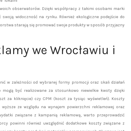
e lokalni
woich obserwatorów. Dzięki współpracy z takimi osobami marki
 swoją widoczność na rynku. Również ekologiczne podejście do
ębiorstwa starają się promować swoje produkty w sposób przyjazny
klamy we Wrocławiu i
ić w zależności od wybranej formy promocji oraz skali działań
 mogą być realizowane za stosunkowo niewielkie kwoty dzięki
t za kliknięcie) czy CPM (koszt za tysiąc wyświetleń). Koszty
 wyższe ze względu na wynajem powierzchni reklamowej oraz
wydatki związane z kampanią reklamową, warto przeprowadzić
iorcy powinni również uwzględnić dodatkowe koszty związane z