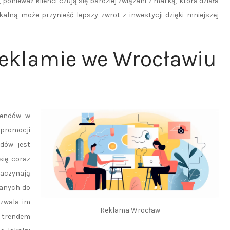
ponieważ klienci czują się bardziej związani z marką, która działa
alną może przynieść lepszy zwrot z inwestycji dzięki mniejszej
 reklamie we Wrocławiu
rendów w
promocji
dów jest
się coraz
aczynają
danych do
ozwala im
Reklama Wrocław
m trendem