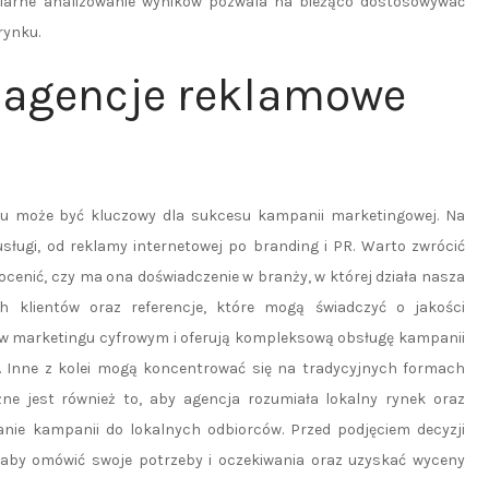
gularne analizowanie wyników pozwala na bieżąco dostosowywać
rynku.
e agencje reklamowe
iu może być kluczowy dla sukcesu kampanii marketingowej. Na
 usługi, od reklamy internetowej po branding i PR. Warto zwrócić
 ocenić, czy ma ona doświadczenie w branży, w której działa nasza
ch klientów oraz referencje, które mogą świadczyć o jakości
ię w marketingu cyfrowym i oferują kompleksową obsługę kampanii
. Inne z kolei mogą koncentrować się na tradycyjnych formach
ne jest również to, aby agencja rozumiała lokalny rynek oraz
nie kampanii do lokalnych odbiorców. Przed podjęciem decyzji
i, aby omówić swoje potrzeby i oczekiwania oraz uzyskać wyceny