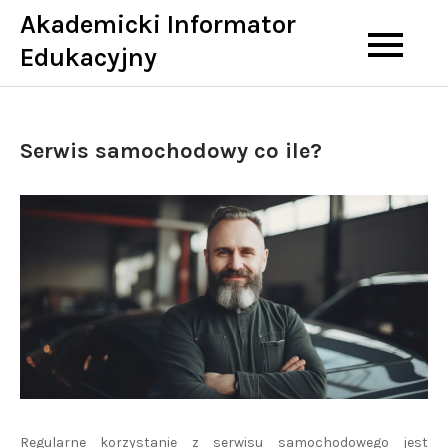
Skip
Akademicki Informator
to
Edukacyjny
content
Serwis samochodowy co ile?
Regularne korzystanie z serwisu samochodowego jest