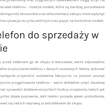
funkcjonalnością oraz oryginalnym opakowaniem mogą liczyć na
na wiek telefonu – nowsze modele, które są bardziej poszukiwane
, dostępność akcesoriów oraz dokumentacji zakupu może wpłynąć
ualna sytuacja na rynku wtórnym oraz popyt na konkretne modele.
elefon do sprzedaży w
ie
u przed oddaniem go do skupu w Warszawie, warto odpowiednio
ładne oczyszczenie telefonu z danych osobowych. Należy wykonać
astępnie przywrócić ustawienia fabryczne, co pozwoli usunąć
izyczne przygotowanie telefonu – warto dokładnie umyć obudowę
nież sprawdzić działanie wszystkich funkcji urządzenia, takich jak
zystko działa poprawnie. Jeśli telefon posiada jakieś uszkodzenia,
nowić się nad ich naprawą przed oddaniem do skupu.