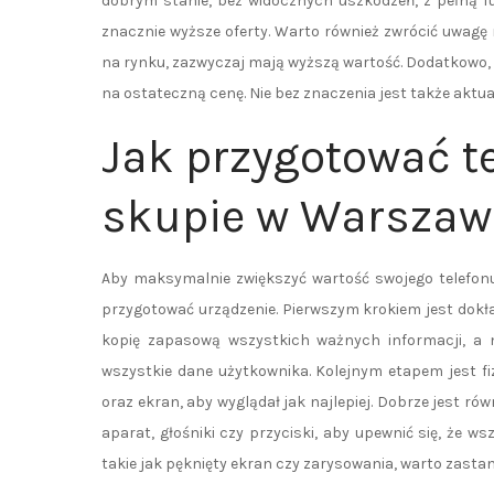
dobrym stanie, bez widocznych uszkodzeń, z pełną 
znacznie wyższe oferty. Warto również zwrócić uwagę 
na rynku, zazwyczaj mają wyższą wartość. Dodatkowo
na ostateczną cenę. Nie bez znaczenia jest także akt
Jak przygotować t
skupie w Warszaw
Aby maksymalnie zwiększyć wartość swojego telefon
przygotować urządzenie. Pierwszym krokiem jest dok
kopię zapasową wszystkich ważnych informacji, a n
wszystkie dane użytkownika. Kolejnym etapem jest f
oraz ekran, aby wyglądał jak najlepiej. Dobrze jest rów
aparat, głośniki czy przyciski, aby upewnić się, że ws
takie jak pęknięty ekran czy zarysowania, warto zasta