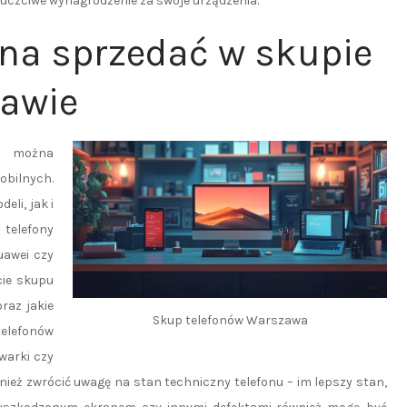
a uczciwe wynagrodzenie za swoje urządzenia.
żna sprzedać w skupie
zawie
w można
bilnych.
li, jak i
telefony
uawei czy
cie skupu
raz jakie
Skup telefonów Warszawa
elefonów
warki czy
nież zwrócić uwagę na stan techniczny telefonu – im lepszy stan,