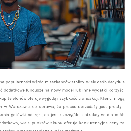
 na popularności wśród mieszkańców stolicy. Wiele osób decyduje
ać dodatkowe fundusze na nowy model lub inne wydatki. Korzyści
skup telefonów oferuje wygodę i szybkość transakcji. Klienci mogą
h w Warszawie, co sprawia, że proces sprzedaży jest prosty i
ania gotówki od ręki, co jest szczególnie atrakcyjne dla osób
odatkowo, wiele punktów skupu oferuje konkurencyjne ceny za