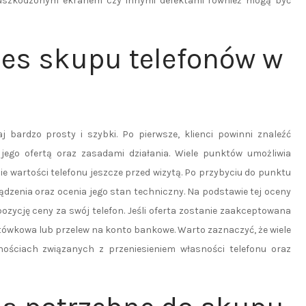
 uszkodzonym ekranem czy innymi defektami również mogą być
ces skupu telefonów w
bardzo prosty i szybki. Po pierwsze, klienci powinni znaleźć
jego ofertą oraz zasadami działania. Wiele punktów umożliwia
e wartości telefonu jeszcze przed wizytą. Po przybyciu do punktu
dzenia oraz ocenia jego stan techniczny. Na podstawie tej oceny
zycję ceny za swój telefon. Jeśli oferta zostanie zaakceptowana
tówkowa lub przelew na konto bankowe. Warto zaznaczyć, że wiele
ściach związanych z przeniesieniem własności telefonu oraz