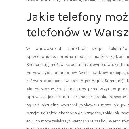
używane telefony, co sprawia, że klienci mogą liczyć n
Jakie telefony mo
telefonów w Wars
W warszawskich punktach skupu telefonó
sprzedawać różnorodne modele i marki urządzeń mo
Klienci mają możliwość oddania zarówno starszych mode
najnowszych smartfonów. Wiele punktów akceptuje 
różnych producentów, takich jak Apple, Samsung, H
Xiaomi. Ważne jest jednak, aby przed wizytą w punk
sprawdzić, jakie konkretne modele są akceptowane o
są ich aktualne wartości rynkowe. Często skupy t
przyjmują także akcesoria do urządzeń, takie jak łado
etui, co może zwiększyć wartość transakcji. Warto rów