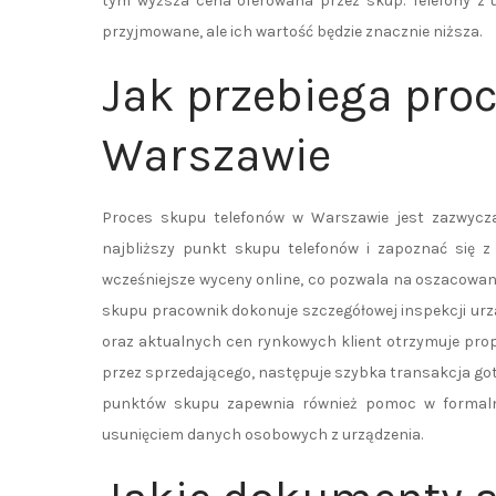
tym wyższa cena oferowana przez skup. Telefony z
przyjmowane, ale ich wartość będzie znacznie niższa.
Jak przebiega pro
Warszawie
Proces skupu telefonów w Warszawie jest zazwyczaj 
najbliższy punkt skupu telefonów i zapoznać się z 
wcześniejsze wyceny online, co pozwala na oszacowani
skupu pracownik dokonuje szczegółowej inspekcji urzą
oraz aktualnych cen rynkowych klient otrzymuje propo
przez sprzedającego, następuje szybka transakcja go
punktów skupu zapewnia również pomoc w formalno
usunięciem danych osobowych z urządzenia.