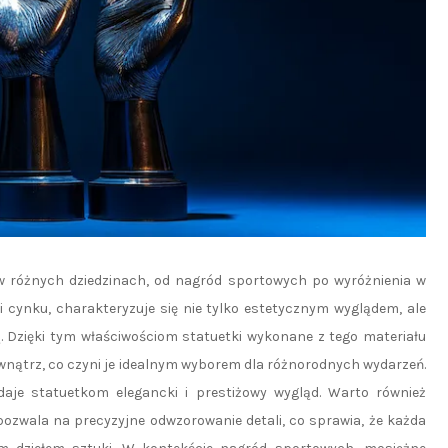
 w różnych dziedzinach, od nagród sportowych po wyróżnienia w
i cynku, charakteryzuje się nie tylko estetycznym wyglądem, ale
. Dzięki tym właściwościom statuetki wykonane z tego materiału
nątrz, co czyni je idealnym wyborem dla różnorodnych wydarzeń.
aje statuetkom elegancki i prestiżowy wygląd. Warto również
pozwala na precyzyjne odwzorowanie detali, co sprawia, że każda