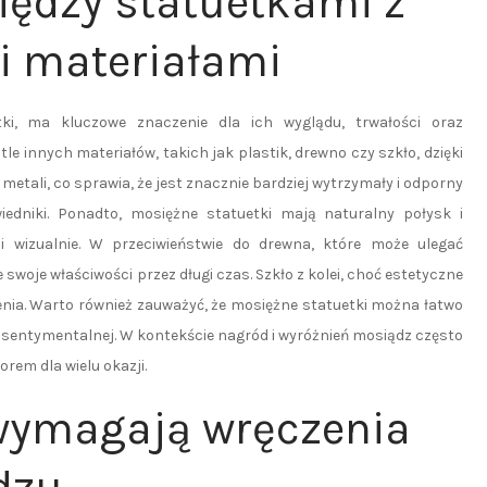
iędzy statuetkami z
i materiałami
ki, ma kluczowe znaczenie dla ich wyglądu, trwałości oraz
le innych materiałów, takich jak plastik, drewno czy szkło, dzięki
tali, co sprawia, że jest znacznie bardziej wytrzymały i odporny
edniki. Ponadto, mosiężne statuetki mają naturalny połysk i
mi wizualnie. W przeciwieństwie do drewna, które może ulegać
oje właściwości przez długi czas. Szkło z kolei, choć estetyczne
czenia. Warto również zauważyć, że mosiężne statuetki można łatwo
 sentymentalnej. W kontekście nagród i wyróżnień mosiądz często
orem dla wielu okazji.
 wymagają wręczenia