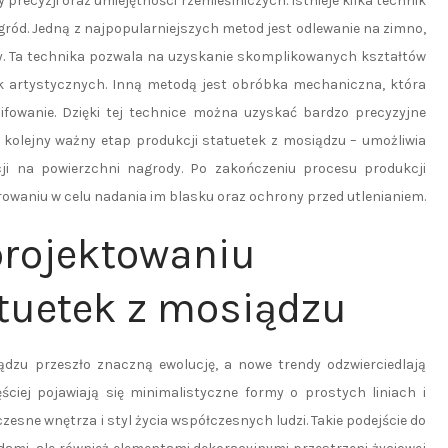
recyzji oraz umiejętności rzemieślniczych. Istnieje kilka technik
ód. Jedną z najpopularniejszych metod jest odlewanie na zimno,
y. Ta technika pozwala na uzyskanie skomplikowanych kształtów
etek artystycznych. Inną metodą jest obróbka mechaniczna, która
ifowanie. Dzięki tej technice można uzyskać bardzo precyzyjne
o kolejny ważny etap produkcji statuetek z mosiądzu – umożliwia
cji na powierzchni nagrody. Po zakończeniu procesu produkcji
rowaniu w celu nadania im blasku oraz ochrony przed utlenianiem.
projektowaniu
tuetek z mosiądzu
dzu przeszło znaczną ewolucję, a nowe trendy odzwierciedlają
ęściej pojawiają się minimalistyczne formy o prostych liniach i
esne wnętrza i styl życia współczesnych ludzi. Takie podejście do