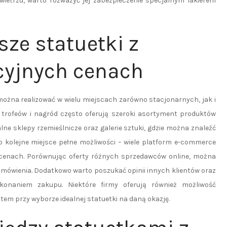
etrzu, warto rozważyć jej zabezpieczenie specjalnym lakierem
sze statuetki z
cyjnych cenach
ożna realizować w wielu miejscach zarówno stacjonarnych, jak i
y trofeów i nagród często oferują szeroki asortyment produktów
e sklepy rzemieślnicze oraz galerie sztuki, gdzie można znaleźć
to kolejne miejsce pełne możliwości – wiele platform e-commerce
 cenach. Porównując oferty różnych sprzedawców online, można
amówienia. Dodatkowo warto poszukać opinii innych klientów oraz
konaniem zakupu. Niektóre firmy oferują również możliwość
em przy wyborze idealnej statuetki na daną okazję.