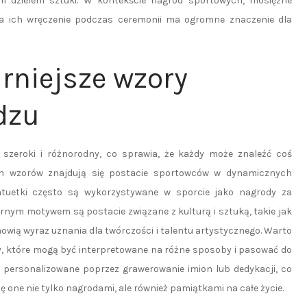
ym dziełem sztuki. W kontekście nagród sportowych, mosiężne
, a ich wręczenie podczas ceremonii ma ogromne znaczenie dla
rniejsze wzory
dzu
szeroki i różnorodny, co sprawia, że każdy może znaleźć coś
ych wzorów znajdują się postacie sportowców w dynamicznych
tatuetki często są wykorzystywane w sporcie jako nagrody za
rnym motywem są postacie związane z kulturą i sztuką, takie jak
nowią wyraz uznania dla twórczości i talentu artystycznego. Warto
y, które mogą być interpretowane na różne sposoby i pasować do
e personalizowane poprzez grawerowanie imion lub dedykacji, co
ę one nie tylko nagrodami, ale również pamiątkami na całe życie.