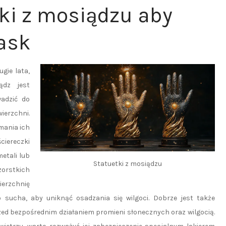
tki z mosiądzu aby
ask
gie lata,
ądz jest
adzić do
erzchni.
mania ich
ciereczki
etali lub
Statuetki z mosiądzu
zorstkich
erzchnię
 sucha, aby uniknąć osadzania się wilgoci. Dobrze jest także
ed bezpośrednim działaniem promieni słonecznych oraz wilgocią.