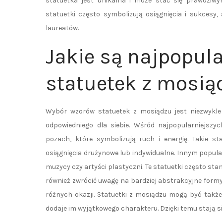
statuetka jest unikalna i może stać się prawdziw
statuetki często symbolizują osiągnięcia i sukcesy
laureatów.
Jakie są najpopula
statuetek z mosią
Wybór wzorów statuetek z mosiądzu jest niezwykle 
odpowiedniego dla siebie. Wśród najpopularniejsz
pozach, które symbolizują ruch i energię. Takie s
osiągnięcia drużynowe lub indywidualne. Innym popula
muzycy czy artyści plastyczni. Te statuetki często sta
również zwrócić uwagę na bardziej abstrakcyjne form
różnych okazji. Statuetki z mosiądzu mogą być takż
dodaje im wyjątkowego charakteru. Dzięki temu stają si