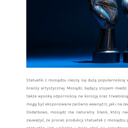
Statuetki z mosiądzu cieszą się dużą popularnością
branży artystycznej. Mosiądz, będący stopem miedzi 
także wysoką odpornością na korozję oraz trwałością
mogą być eksponowane zarówno wewnątrz, jak i na zew
Dodatkowo, mosiądz ma naturalny blask, który nad
zauważyć, że proces produkcji statuetek z mosiądzu 