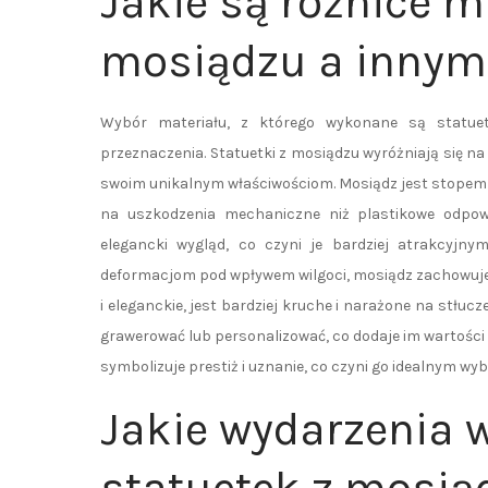
Jakie są różnice m
mosiądzu a innym
Wybór materiału, z którego wykonane są statuet
przeznaczenia. Statuetki z mosiądzu wyróżniają się na t
swoim unikalnym właściwościom. Mosiądz jest stopem me
na uszkodzenia mechaniczne niż plastikowe odpowi
elegancki wygląd, co czyni je bardziej atrakcyjny
deformacjom pod wpływem wilgoci, mosiądz zachowuje sw
i eleganckie, jest bardziej kruche i narażone na stłu
grawerować lub personalizować, co dodaje im wartości
symbolizuje prestiż i uznanie, co czyni go idealnym wyb
Jakie wydarzenia