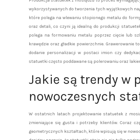
Produkcja statuetek z mosiądzu to proces wymagający p
wykorzystywanych do tworzenia tych wyjątkowych nagr
które polega na wlewaniu stopionego metalu do form
oraz detali, co czyni ją idealną do produkcji statu
polega na formowaniu metalu poprzez cięcie lub szl
krawędzie oraz gładkie powierzchnie. Grawerowanie t
dodanie personalizacji w postaci imion czy dedyka
statuetki często poddawane są polerowaniu oraz lakie
Jakie są trendy w 
nowoczesnych sta
W ostatnich latach projektowanie statuetek z mosią
zmieniające się gusta i potrzeby klientów. Coraz cz
geometrycznych kształtach, które wpisują się w nowocz