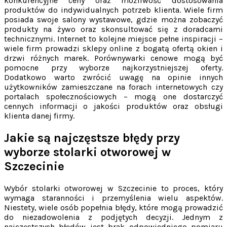
konkurencyjne ceny oraz możliwość dostosowania
produktów do indywidualnych potrzeb klienta. Wiele firm
posiada swoje salony wystawowe, gdzie można zobaczyć
produkty na żywo oraz skonsultować się z doradcami
technicznymi. Internet to kolejne miejsce pełne inspiracji –
wiele firm prowadzi sklepy online z bogatą ofertą okien i
drzwi różnych marek. Porównywarki cenowe mogą być
pomocne przy wyborze najkorzystniejszej oferty.
Dodatkowo warto zwrócić uwagę na opinie innych
użytkowników zamieszczane na forach internetowych czy
portalach społecznościowych – mogą one dostarczyć
cennych informacji o jakości produktów oraz obsługi
klienta danej firmy.
Jakie są najczęstsze błędy przy
wyborze stolarki otworowej w
Szczecinie
Wybór stolarki otworowej w Szczecinie to proces, który
wymaga staranności i przemyślenia wielu aspektów.
Niestety, wiele osób popełnia błędy, które mogą prowadzić
do niezadowolenia z podjętych decyzji. Jednym z
najczęstszych błędów jest brak odpowiedniego pomiaru