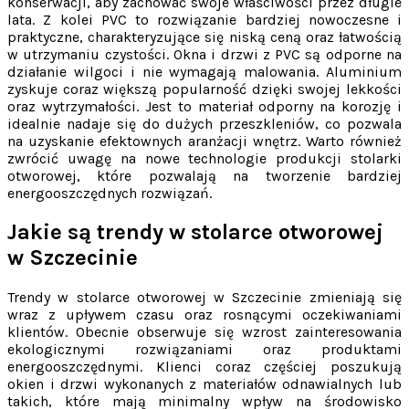
konserwacji, aby zachować swoje właściwości przez długie
lata. Z kolei PVC to rozwiązanie bardziej nowoczesne i
praktyczne, charakteryzujące się niską ceną oraz łatwością
w utrzymaniu czystości. Okna i drzwi z PVC są odporne na
działanie wilgoci i nie wymagają malowania. Aluminium
zyskuje coraz większą popularność dzięki swojej lekkości
oraz wytrzymałości. Jest to materiał odporny na korozję i
idealnie nadaje się do dużych przeszkleniów, co pozwala
na uzyskanie efektownych aranżacji wnętrz. Warto również
zwrócić uwagę na nowe technologie produkcji stolarki
otworowej, które pozwalają na tworzenie bardziej
energooszczędnych rozwiązań.
Jakie są trendy w stolarce otworowej
w Szczecinie
Trendy w stolarce otworowej w Szczecinie zmieniają się
wraz z upływem czasu oraz rosnącymi oczekiwaniami
klientów. Obecnie obserwuje się wzrost zainteresowania
ekologicznymi rozwiązaniami oraz produktami
energooszczędnymi. Klienci coraz częściej poszukują
okien i drzwi wykonanych z materiałów odnawialnych lub
takich, które mają minimalny wpływ na środowisko