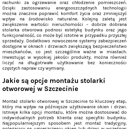
rachunki za ogrzewanie oraz chłodzenie pomieszczeń.
Dzięki zastosowaniu energooszczędnych technologii
można znacznie poprawić komfort życia oraz zmniejszyć
wpływ na środowisko naturalne. Kolejną zaletą jest
zwiększenie wartości nieruchomości – dobrze dobrana
stolarka otworowa podnosi estetykę budynku oraz jego
funkcjonalność, co może być istotne w przypadku przyszłej
sprzedaży. Dodatkowo nowoczesne systemy zabezpieczeń
dostępne w oknach i drzwiach zwiększają bezpieczeństwo
mieszkańców, co jest szczególnie ważne w miastach.
Inwestując w wysokiej jakości produkty, można również
liczyć na długotrwałe użytkowanie bez konieczności
częstych napraw czy wymiany.
Jakie są opcje montażu stolarki
otworowej w Szczecinie
Montaż stolarki otworowej w Szczecinie to kluczowy etap,
który ma wpływ na późniejsze użytkowanie okien i drzwi.
Istnieje kilka opcji montażu, które można dostosować do
indywidualnych potrzeb klienta oraz specyfiki budynku.
Najpopularniejszym sposobem jest montaż tradycyjny,
polegający na umieszczeniu okien lub drzwi w wcześniej