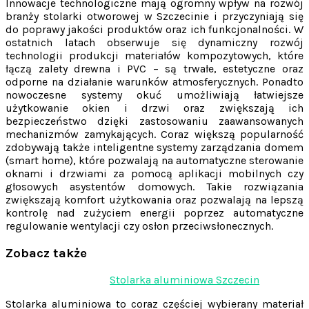
Innowacje technologiczne mają ogromny wpływ na rozwój
branży stolarki otworowej w Szczecinie i przyczyniają się
do poprawy jakości produktów oraz ich funkcjonalności. W
ostatnich latach obserwuje się dynamiczny rozwój
technologii produkcji materiałów kompozytowych, które
łączą zalety drewna i PVC – są trwałe, estetyczne oraz
odporne na działanie warunków atmosferycznych. Ponadto
nowoczesne systemy okuć umożliwiają łatwiejsze
użytkowanie okien i drzwi oraz zwiększają ich
bezpieczeństwo dzięki zastosowaniu zaawansowanych
mechanizmów zamykających. Coraz większą popularność
zdobywają także inteligentne systemy zarządzania domem
(smart home), które pozwalają na automatyczne sterowanie
oknami i drzwiami za pomocą aplikacji mobilnych czy
głosowych asystentów domowych. Takie rozwiązania
zwiększają komfort użytkowania oraz pozwalają na lepszą
kontrolę nad zużyciem energii poprzez automatyczne
regulowanie wentylacji czy osłon przeciwsłonecznych.
Zobacz także
Nawigacja
Stolarka aluminiowa Szczecin
wpisu
Stolarka aluminiowa to coraz częściej wybierany materiał