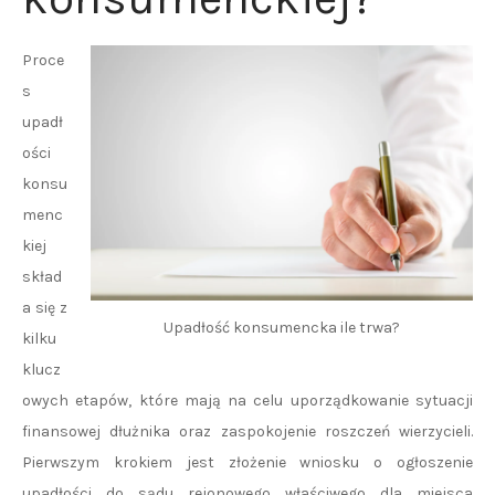
Proce
s
upadł
ości
konsu
menc
kiej
skład
a się z
Upadłość konsumencka ile trwa?
kilku
klucz
owych etapów, które mają na celu uporządkowanie sytuacji
finansowej dłużnika oraz zaspokojenie roszczeń wierzycieli.
Pierwszym krokiem jest złożenie wniosku o ogłoszenie
upadłości do sądu rejonowego właściwego dla miejsca