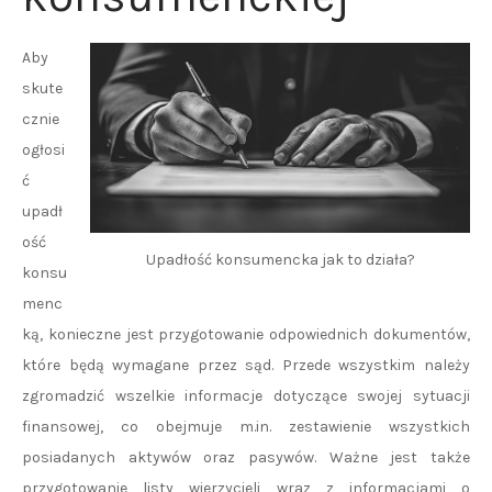
Aby
skute
cznie
ogłosi
ć
upadł
ość
Upadłość konsumencka jak to działa?
konsu
menc
ką, konieczne jest przygotowanie odpowiednich dokumentów,
które będą wymagane przez sąd. Przede wszystkim należy
zgromadzić wszelkie informacje dotyczące swojej sytuacji
finansowej, co obejmuje m.in. zestawienie wszystkich
posiadanych aktywów oraz pasywów. Ważne jest także
przygotowanie listy wierzycieli wraz z informacjami o