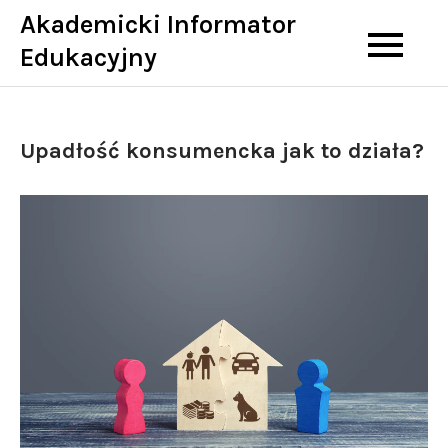
Skip
Akademicki Informator
to
Edukacyjny
content
Upadłość konsumencka jak to działa?