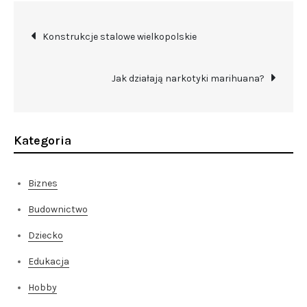
Nawigacja
Konstrukcje stalowe wielkopolskie
wpisu
Jak działają narkotyki marihuana?
Kategoria
Biznes
Budownictwo
Dziecko
Edukacja
Hobby