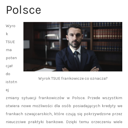
Polsce
Wyro
k
TSUE
ma
poten
cjał
do
Wyrok TSUE frankowicze co oznacza?
istotn
ej
zmiany sytuacji frankowiczów w Polsce. Przede wszystkim
otwiera nowe możliwości dla osób posiadających kredyty we
frankach szwajcarskich, które czują się pokrzywdzone przez
nieuczciwe praktyki bankowe. Dzięki temu orzeczeniu wiele