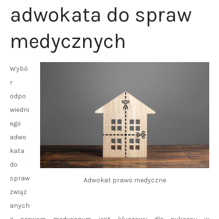
adwokata do spraw
medycznych
Wybó
r
odpo
wiedni
ego
adwo
kata
do
spraw
Adwokat prawo medyczne
związ
anych