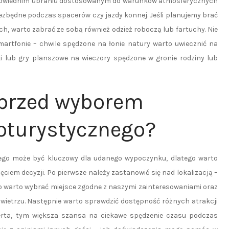
dpowiednim ubraniu dostosowanym do warunków atmosferycznych
zbędne podczas spacerów czy jazdy konnej. Jeśli planujemy brać
h, warto zabrać ze sobą również odzież roboczą lub fartuchy. Nie
artfonie – chwile spędzone na łonie natury warto uwiecznić na
ki lub gry planszowe na wieczory spędzone w gronie rodziny lub
 przed wyborem
oturystycznego?
go może być kluczowy dla udanego wypoczynku, dlatego warto
ciem decyzji. Po pierwsze należy zastanowić się nad lokalizacją –
tego warto wybrać miejsce zgodne z naszymi zainteresowaniami oraz
wietrzu. Następnie warto sprawdzić dostępność różnych atrakcji
rta, tym większa szansa na ciekawe spędzenie czasu podczas