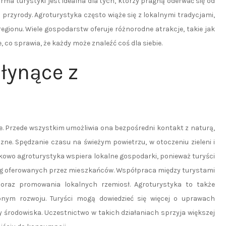
rma turystyki jest idealna dla tych, którzy pragną oderwać się od
 przyrody. Agroturystyka często wiąże się z lokalnymi tradycjami,
egionu. Wiele gospodarstw oferuje różnorodne atrakcje, takie jak
 co sprawia, że każdy może znaleźć coś dla siebie.
płynące z
ne. Przede wszystkim umożliwia ona bezpośredni kontakt z naturą,
ne. Spędzanie czasu na świeżym powietrzu, w otoczeniu zieleni i
atkowo agroturystyka wspiera lokalne gospodarki, ponieważ turyści
ług oferowanych przez mieszkańców. Współpraca między turystami
 oraz promowania lokalnych rzemiosł. Agroturystyka to także
onym rozwoju. Turyści mogą dowiedzieć się więcej o uprawach
 środowiska. Uczestnictwo w takich działaniach sprzyja większej