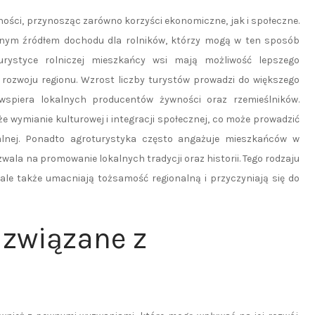
ości, przynosząc zarówno korzyści ekonomiczne, jak i społeczne.
żnym źródłem dochodu dla rolników, którzy mogą w ten sposób
turystyce rolniczej mieszkańcy wsi mają możliwość lepszego
 rozwoju regionu. Wzrost liczby turystów prowadzi do większego
wspiera lokalnych producentów żywności oraz rzemieślników.
e wymianie kulturowej i integracji społecznej, co może prowadzić
kalnej. Ponadto agroturystyka często angażuje mieszkańców w
zwala na promowanie lokalnych tradycji oraz historii. Tego rodzaju
 ale także umacniają tożsamość regionalną i przyczyniają się do
 związane z