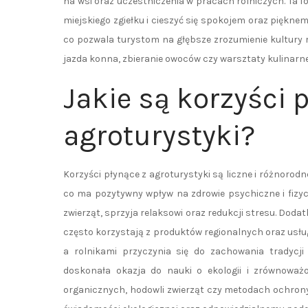
na wsi oraz uczestniczenia w pracach rolniczych. Ta fo
miejskiego zgiełku i cieszyć się spokojem oraz pięknem
co pozwala turystom na głębsze zrozumienie kultury r
jazda konna, zbieranie owoców czy warsztaty kulinarne,
Jakie są korzyści 
agroturystyki?
Korzyści płynące z agroturystyki są liczne i różnorod
co ma pozytywny wpływ na zdrowie psychiczne i fizycz
zwierząt, sprzyja relaksowi oraz redukcji stresu. Dod
często korzystają z produktów regionalnych oraz us
a rolnikami przyczynia się do zachowania tradycji
doskonała okazja do nauki o ekologii i zrównoważ
organicznych, hodowli zwierząt czy metodach ochrony