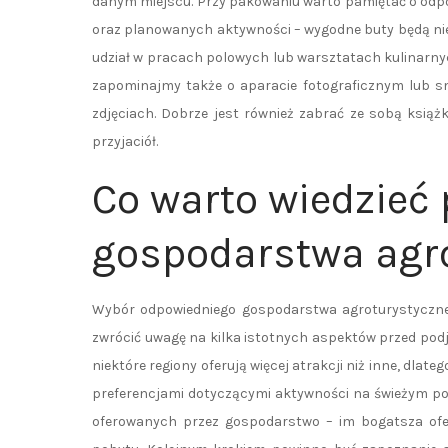
danym miejscu. Przy pakowaniu warto pamiętać o o
oraz planowanych aktywności – wygodne buty będą nie
udział w pracach polowych lub warsztatach kulinarnyc
zapominajmy także o aparacie fotograficznym lub sm
zdjęciach. Dobrze jest również zabrać ze sobą książ
przyjaciół.
Co warto wiedzieć
gospodarstwa agr
Wybór odpowiedniego gospodarstwa agroturystyczne
zwrócić uwagę na kilka istotnych aspektów przed podję
niektóre regiony oferują więcej atrakcji niż inne, dla
preferencjami dotyczącymi aktywności na świeżym po
oferowanych przez gospodarstwo – im bogatsza ofe