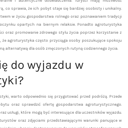
meralne i autentyczne doświadczenia. Turyści mają możliwość
 co sprawia, że ich pobyt staje się bardziej osobisty i unikalny.
ctwem w życiu gospodarstwa rolnego oraz poznawaniem tradycji
oczynku opartych na biernym relaksie. Ponadto agroturystyka
ości oraz promowanie zdrowego stylu życia poprzez korzystanie z
ć, że agroturystyka często przyciąga osoby poszukujące spokoju
cyjną alternatywą dla osób zmęczonych rutyną codziennego życia.
ię do wyjazdu w
yki?
styki, warto odpowiednio się przygotować przed podróżą. Przede
bytu oraz sprawdzić ofertę gospodarstwa agroturystycznego.
raz usługi, które mogą być interesujące dla uczestników wyjazdu.
 turystów oraz zdjęciami przedstawiającymi warunki panujące w