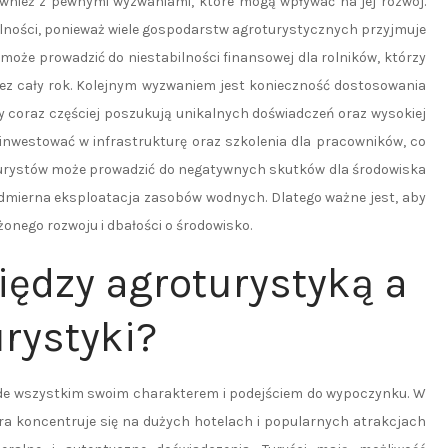
ównież z pewnymi wyzwaniami, które mogą wpływać na jej rozwój.
lności, ponieważ wiele gospodarstw agroturystycznych przyjmuje
 może prowadzić do niestabilności finansowej dla rolników, którzy
z cały rok. Kolejnym wyzwaniem jest konieczność dostosowania
zy coraz częściej poszukują unikalnych doświadczeń oraz wysokiej
inwestować w infrastrukturę oraz szkolenia dla pracowników, co
urystów może prowadzić do negatywnych skutków dla środowiska
admierna eksploatacja zasobów wodnych. Dlatego ważne jest, aby
onego rozwoju i dbałości o środowisko.
iędzy agroturystyką a
rystyki?
zede wszystkim swoim charakterem i podejściem do wypoczynku. W
óra koncentruje się na dużych hotelach i popularnych atrakcjach