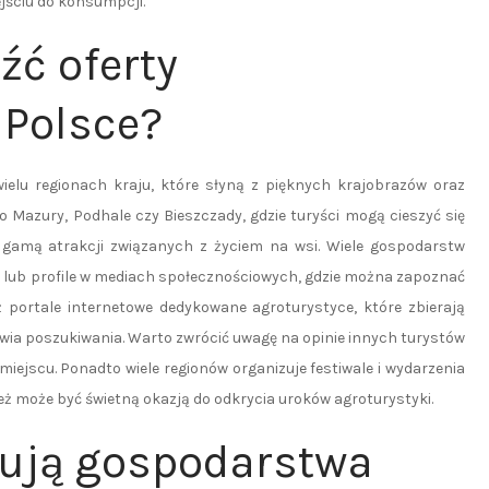
jściu do konsumpcji.
źć oferty
 Polsce?
elu regionach kraju, które słyną z pięknych krajobrazów oraz
to Mazury, Podhale czy Bieszczady, gdzie turyści mogą cieszyć się
 gamą atrakcji związanych z życiem na wsi. Wiele gospodarstw
 lub profile w mediach społecznościowych, gdzie można zapoznać
eż portale internetowe dedykowane agroturystyce, które zbierają
wia poszukiwania. Warto zwrócić uwagę na opinie innych turystów
iejscu. Ponadto wiele regionów organizuje festiwale i wydarzenia
ież może być świetną okazją do odkrycia uroków agroturystyki.
erują gospodarstwa