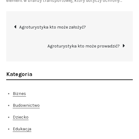
element w branży transportowej, który dotyczy ochrony…
Nawigacja
Agroturystyka kto może założyć?
wpisu
Agroturystyka kto może prowadzić?
Kategoria
Biznes
Budownictwo
Dziecko
Edukacja