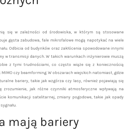
różnych
nią się w zależności od środowiska, w którym są stosowane
puje gęsta zabudowa, fale mikrofalowe mogą napotykać na wiele
nału. Odbicia od budynków oraz zakłócenia spowodowane innymi
 w transmisji danych. W takich warunkach inżynierowie muszą
bie z tymi trudnościami, co często wiąże się z koniecznością
k MIMO czy beamforming. W obszarach wiejskich natomiast, gdzie
ralne bariery, takie jak wzgórza czy lasy, również pojawiają się
ę zrozumienie, jak różne czynniki atmosferyczne wpływają na
cie komunikacji satelitarnej, zmiany pogodowe, takie jak opady
 sygnału.
a mają bariery