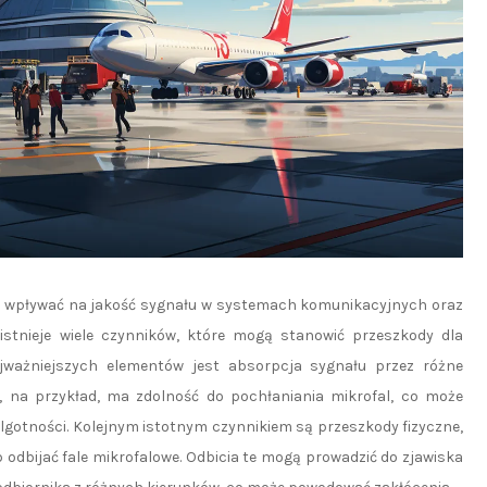
co wpływać na jakość sygnału w systemach komunikacyjnych oraz
istnieje wiele czynników, które mogą stanowić przeszkody dla
jważniejszych elementów jest absorpcja sygnału przez różne
a, na przykład, ma zdolność do pochłaniania mikrofal, co może
lgotności. Kolejnym istotnym czynnikiem są przeszkody fizyczne,
 odbijać fale mikrofalowe. Odbicia te mogą prowadzić do zjawiska