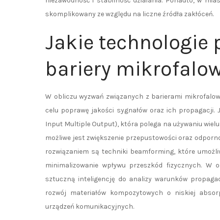
niezawodność i stabilność działania. Ponadto, w mia
skomplikowany ze względu na liczne źródła zakłóceń.
Jakie technologie
bariery mikrofalo
W obliczu wyzwań związanych z barierami mikrofalow
celu poprawę jakości sygnałów oraz ich propagacji. 
Input Multiple Output), która polega na używaniu wielu
możliwe jest zwiększenie przepustowości oraz odpor
rozwiązaniem są techniki beamforming, które umożli
minimalizowanie wpływu przeszkód fizycznych. W os
sztuczną inteligencję do analizy warunków propagac
rozwój materiałów kompozytowych o niskiej absorp
urządzeń komunikacyjnych.