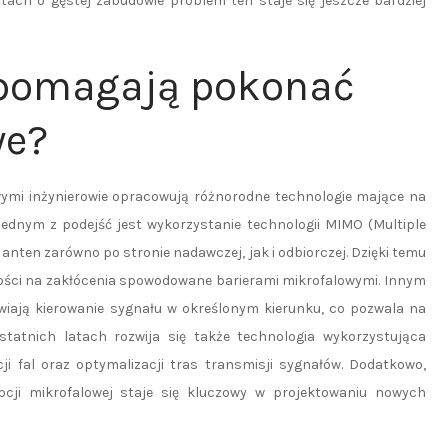
stach o gęstej zabudowie problem ten staje się jeszcze bardziej
 pomagają pokonać
we?
ymi inżynierowie opracowują różnorodne technologie mające na
Jednym z podejść jest wykorzystanie technologii MIMO (Multiple
 anten zarówno po stronie nadawczej, jak i odbiorczej. Dzięki temu
ności na zakłócenia spowodowane barierami mikrofalowymi. Innym
wiają kierowanie sygnału w określonym kierunku, co pozwala na
tatnich latach rozwija się także technologia wykorzystująca
ji fal oraz optymalizacji tras transmisji sygnałów. Dodatkowo,
cji mikrofalowej staje się kluczowy w projektowaniu nowych