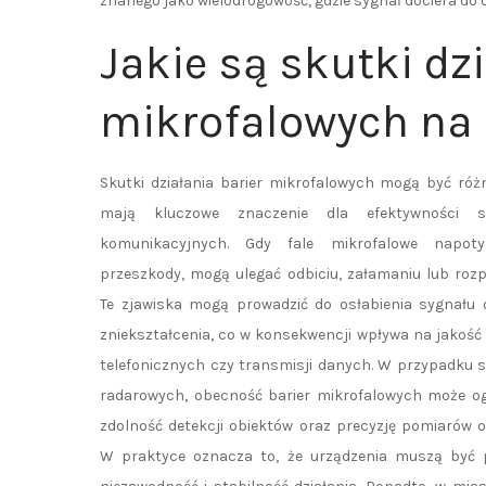
znanego jako wielodrogowość, gdzie sygnał dociera do
Jakie są skutki dz
mikrofalowych na
Skutki działania barier mikrofalowych mogą być róż
mają kluczowe znaczenie dla efektywności s
komunikacyjnych. Gdy fale mikrofalowe napot
przeszkody, mogą ulegać odbiciu, załamaniu lub rozp
Te zjawiska mogą prowadzić do osłabienia sygnału 
zniekształcenia, co w konsekwencji wpływa na jakość
telefonicznych czy transmisji danych. W przypadku
radarowych, obecność barier mikrofalowych może o
zdolność detekcji obiektów oraz precyzję pomiarów od
W praktyce oznacza to, że urządzenia muszą być 