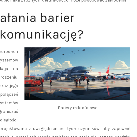
 odbiornika z różnych kierunków, co może powodować zakłócenia.
iałania barier
 komunikację?
norodne i
ystemów
ykają na
roszeniu.
oraz jego
 połączeń
 systemów
Bariery mikrofalowe
graniczać
ległości.
projektowane z uwzględnieniem tych czynników, aby zapewnić